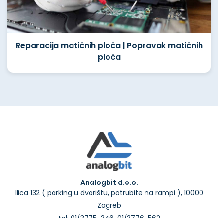
Reparacija matičnih ploča | Popravak matičnih
ploča
Analogbit d.o.o.
Ilica 132 ( parking u dvorištu, potrubite na rampi ), 10000
Zagreb
tel: 01/3775-346, 01/3776-562