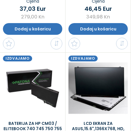
Cijena
Cijena
37,03 Eur
46,45 Eur
279,00 Kn
349,98 Kn
Dodaj u košaricu
Dodaj u košaricu
IZDVAJAMO
IZDVAJAMO
BATERIJA ZA HP CM03 /
LCD EKRAN ZA
ELITEBOOK 740 745 750 755
ASUS,15.6",1366X768, HD,