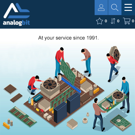
0
0
0