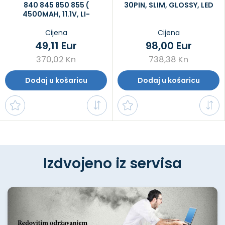
840 845 850 855 (
30PIN, SLIM, GLOSSY, LED
4500MAH, 11.1V, LI-
POLYMER)
Cijena
Cijena
49,11 Eur
98,00 Eur
370,02 Kn
738,38 Kn
Dodaj u košaricu
Dodaj u košaricu
Izdvojeno iz servisa