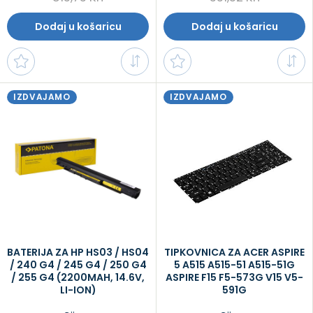
Dodaj u košaricu
Dodaj u košaricu
IZDVAJAMO
IZDVAJAMO
BATERIJA ZA HP HS03 / HS04
TIPKOVNICA ZA ACER ASPIRE
/ 240 G4 / 245 G4 / 250 G4
5 A515 A515-51 A515-51G
/ 255 G4 (2200MAH, 14.6V,
ASPIRE F15 F5-573G V15 V5-
LI-ION)
591G