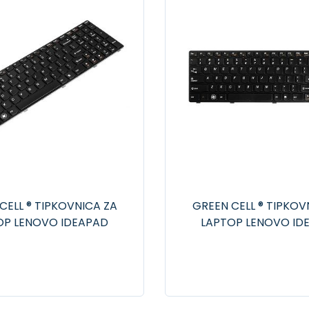
CELL ® TIPKOVNICA ZA
GREEN CELL ® TIPKOV
OP LENOVO IDEAPAD
LAPTOP LENOVO ID
B585 P580 Z580 Z585
B570 B575 B580 B59