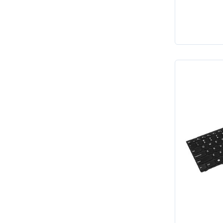
G500H
S51