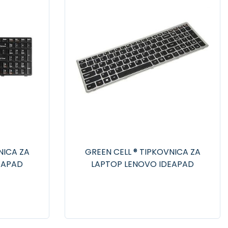
NICA ZA
GREEN CELL ® TIPKOVNICA ZA
EAPAD
LAPTOP LENOVO IDEAPAD
0 Z570
Z500 Z500A Z500G