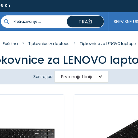
45 Kn
TRAŽI
SERVISNE U
Početna
Tipkovnice za laptope
Tipkovnice za LENOVO laptope
pkovnice za LENOVO lapt
Sortiraj po: