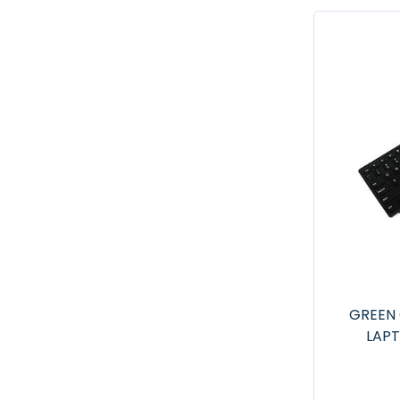
GREEN 
LAP
G500H
S51