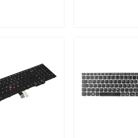
 G500S G505S S500
S215T YOGA 11
0P Z510 FLEX 15 15D