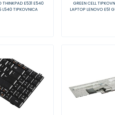
 THINKPAD E531 E540
GREEN CELL TIPKOVN
5 L540 TIPKOVNICA
LAPTOP LENOVO E51 G
30 G50-70 G50