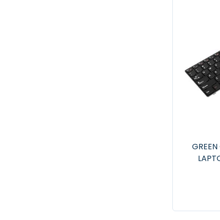
GREEN 
LAPT
G580 