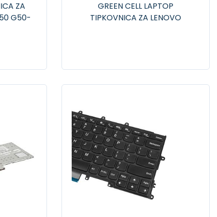
ICA ZA
GREEN CELL LAPTOP
50 G50-
TIPKOVNICA ZA LENOVO
-45
THINKPAD L380 YOGA E480
L480 T480S