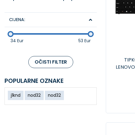
CIJENA:
34 Eur
53 Eur
TIP
OČISTI FILTER
LENOVO
POPULARNE OZNAKE
j1knd
nod32
nod32