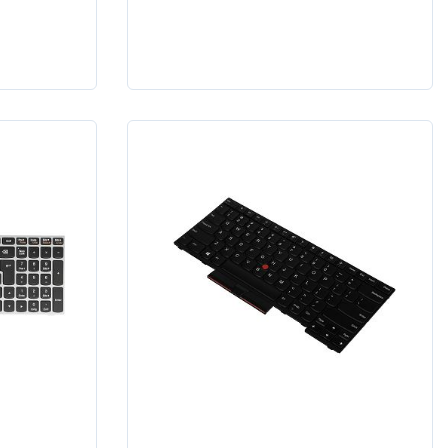
S
G580 B585 P580 V580 V585
Z580 Z585