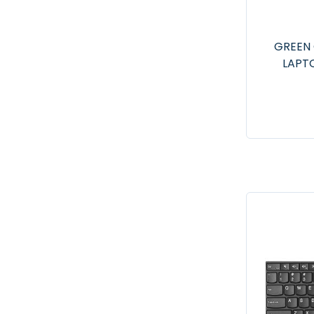
GREEN 
LAPT
B550 