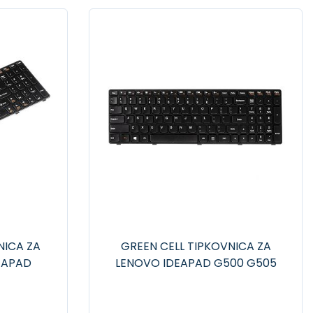
NICA ZA
GREEN CELL TIPKOVNICA ZA
EAPAD
LENOVO IDEAPAD G500 G505
5A Z560
G510 G700 G710