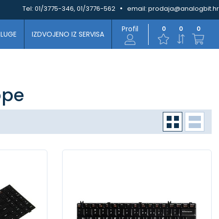
Tel:
01/3775-346, 01/3776-562
email:
prodaja@analogbit.hr
Profil
0
0
0
SLUGE
IZDVOJENO IZ SERVISA
ope