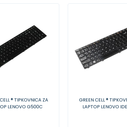
CELL ® TIPKOVNICA ZA
GREEN CELL ® TIPKOV
TOP LENOVO G500C
LAPTOP LENOVO ID
 G500S G505S S500
G570 G560 G770 G56
0P Z510 FLEX 15 15D