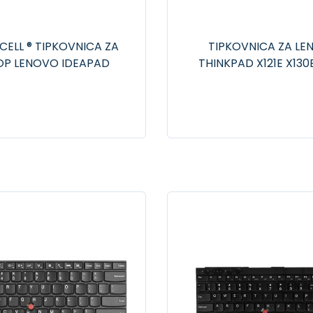
CELL ® TIPKOVNICA ZA
TIPKOVNICA ZA L
OP LENOVO IDEAPAD
THINKPAD X121E X130
B560 G550 G555 V550
CHROMEBOOK X1