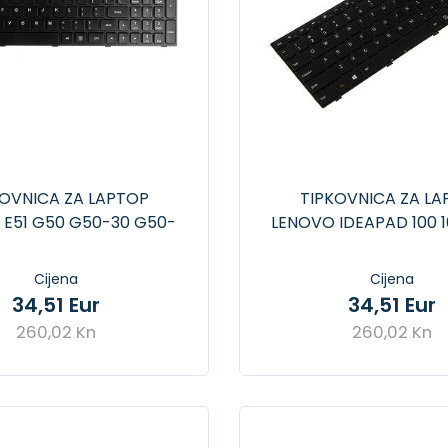
KOVNICA ZA LAPTOP
TIPKOVNICA ZA LA
 E51 G50 G50-30 G50-
LENOVO IDEAPAD 100 1
70 G50-45
100-15LBY
Cijena
Cijena
34,51 Eur
34,51 Eur
260,02 Kn
260,02 Kn