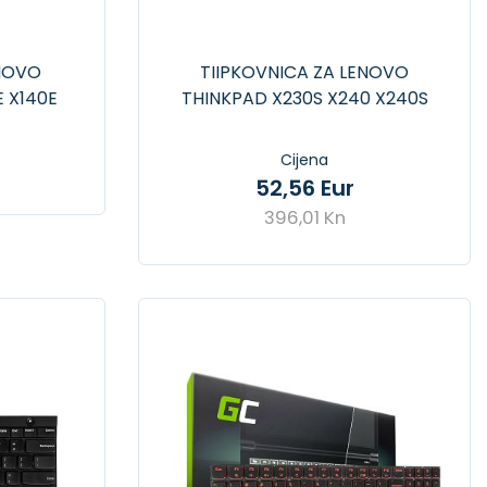
ENOVO
TIIPKOVNICA ZA LENOVO
E X140E
THINKPAD X230S X240 X240S
31E
X250 X260 X270
Cijena
52,56 Eur
396,01 Kn