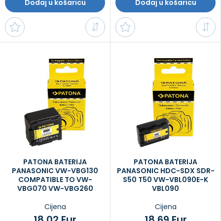
Dodaj u košaricu
Dodaj u košaricu
PATONA BATERIJA
PATONA BATERIJA
PANASONIC VW-VBG130
PANASONIC HDC-SDX SDR-
COMPATIBLE TO VW-
S50 T50 VW-VBL090E-K
VBG070 VW-VBG260
VBL090
Cijena
Cijena
18,02 Eur
18,69 Eur