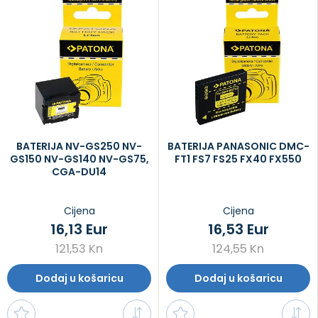
BATERIJA NV-GS250 NV-
BATERIJA PANASONIC DMC-
GS150 NV-GS140 NV-GS75,
FT1 FS7 FS25 FX40 FX550
CGA-DU14
Cijena
Cijena
16,13 Eur
16,53 Eur
121,53 Kn
124,55 Kn
Dodaj u košaricu
Dodaj u košaricu