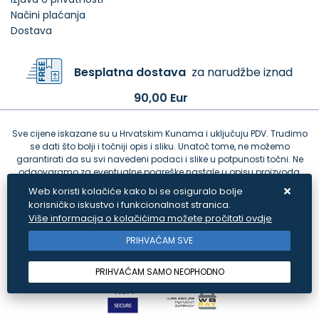
Načini plaćanja
Dostava
Besplatna dostava
za narudžbe iznad
90,00 Eur
Sve cijene iskazane su u Hrvatskim Kunama i uključuju PDV. Trudimo
se dati što bolji i točniji opis i sliku. Unatoč tome, ne možemo
garantirati da su svi navedeni podaci i slike u potpunosti točni. Ne
odgovaramo za eventualne pogreške nastale u opisu proizvoda,
greške prilikom štampanja te promjene cijena.
Web koristi kolačiće kako bi se osiguralo bolje
korisničko iskustvo i funkcionalnost stranica.
Više informacija o kolačićima možete pročitati ovdje
PRIHVAĆAM SVE
PRIHVAĆAM SAMO NEOPHODNO