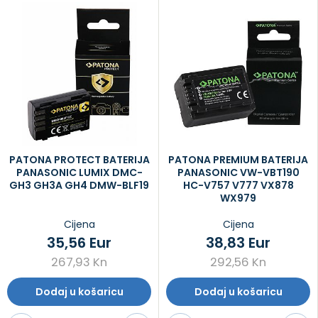
PATONA PROTECT BATERIJA
PATONA PREMIUM BATERIJA
PANASONIC LUMIX DMC-
PANASONIC VW-VBT190
GH3 GH3A GH4 DMW-BLF19
HC-V757 V777 VX878
WX979
Cijena
Cijena
35,56 Eur
38,83 Eur
267,93 Kn
292,56 Kn
Dodaj u košaricu
Dodaj u košaricu