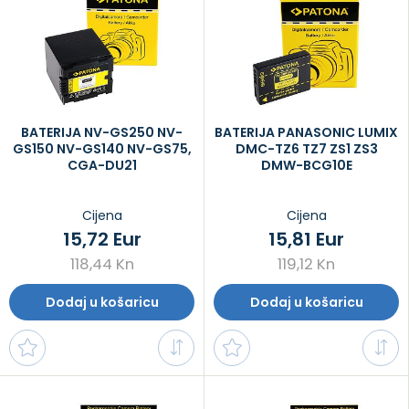
BATERIJA NV-GS250 NV-
BATERIJA PANASONIC LUMIX
GS150 NV-GS140 NV-GS75,
DMC-TZ6 TZ7 ZS1 ZS3
CGA-DU21
DMW-BCG10E
Cijena
Cijena
15,72 Eur
15,81 Eur
118,44 Kn
119,12 Kn
Dodaj u košaricu
Dodaj u košaricu