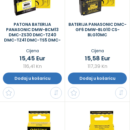
PATONA BATERIJA
BATERIJA PANASONIC DMC-
PANASONIC DMW-BCM13
GF6 DMW-BLG10 CS-
DMC-ZS30 DMC-TZ40
BLG10MC
DMC-TZ41 DMC-TS5 DMC-
FT5
Cijena
Cijena
15,45 Eur
15,58 Eur
116,41 Kn
117,39 Kn
Dodaj u košaricu
Dodaj u košaricu