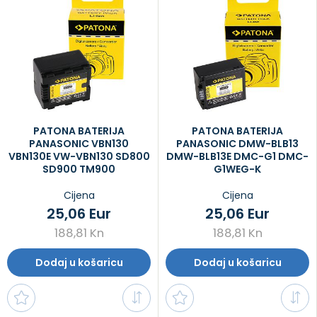
PATONA BATERIJA
PATONA BATERIJA
PANASONIC VBN130
PANASONIC DMW-BLB13
VBN130E VW-VBN130 SD800
DMW-BLB13E DMC-G1 DMC-
SD900 TM900
G1WEG-K
Cijena
Cijena
25,06 Eur
25,06 Eur
188,81 Kn
188,81 Kn
Dodaj u košaricu
Dodaj u košaricu