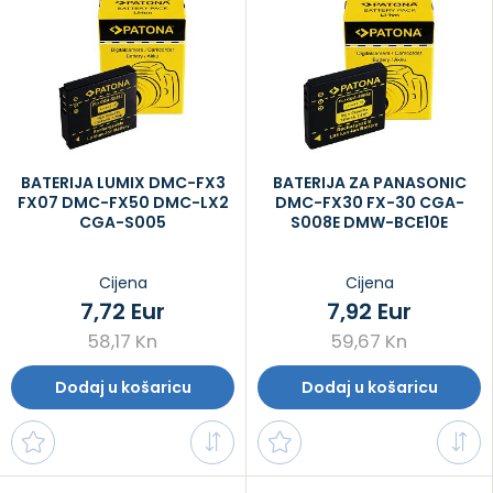
BATERIJA LUMIX DMC-FX3
BATERIJA ZA PANASONIC
FX07 DMC-FX50 DMC-LX2
DMC-FX30 FX-30 CGA-
CGA-S005
S008E DMW-BCE10E
Cijena
Cijena
7,72 Eur
7,92 Eur
58,17 Kn
59,67 Kn
Dodaj u košaricu
Dodaj u košaricu