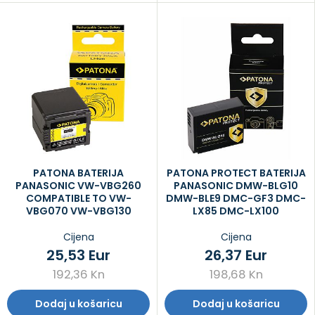
PATONA BATERIJA
PATONA PROTECT BATERIJA
PANASONIC VW-VBG260
PANASONIC DMW-BLG10
COMPATIBLE TO VW-
DMW-BLE9 DMC-GF3 DMC-
VBG070 VW-VBG130
LX85 DMC-LX100
Cijena
Cijena
25,53 Eur
26,37 Eur
192,36 Kn
198,68 Kn
Dodaj u košaricu
Dodaj u košaricu