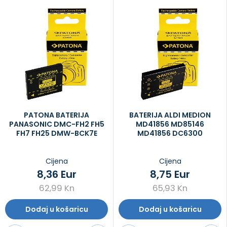
PATONA BATERIJA
BATERIJA ALDI MEDION
PANASONIC DMC-FH2 FH5
MD41856 MD85146
FH7 FH25 DMW-BCK7E
MD41856 DC6300
Cijena
Cijena
8,36 Eur
8,75 Eur
62,99 Kn
65,93 Kn
Dodaj u košaricu
Dodaj u košaricu