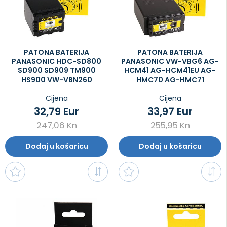
PATONA BATERIJA
PATONA BATERIJA
PANASONIC HDC-SD800
PANASONIC VW-VBG6 AG-
SD900 SD909 TM900
HCM41 AG-HCM41EU AG-
HS900 VW-VBN260
HMC70 AG-HMC71
Cijena
Cijena
32,79 Eur
33,97 Eur
247,06 Kn
255,95 Kn
Dodaj u košaricu
Dodaj u košaricu