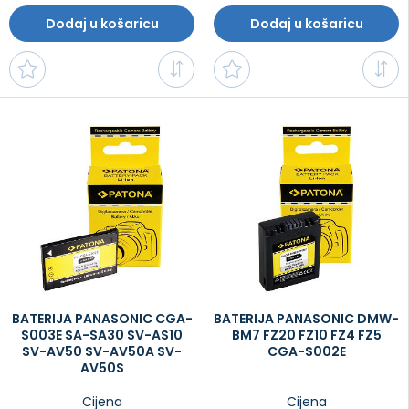
Dodaj u košaricu
Dodaj u košaricu
BATERIJA PANASONIC CGA-
BATERIJA PANASONIC DMW-
S003E SA-SA30 SV-AS10
BM7 FZ20 FZ10 FZ4 FZ5
SV-AV50 SV-AV50A SV-
CGA-S002E
AV50S
Cijena
Cijena