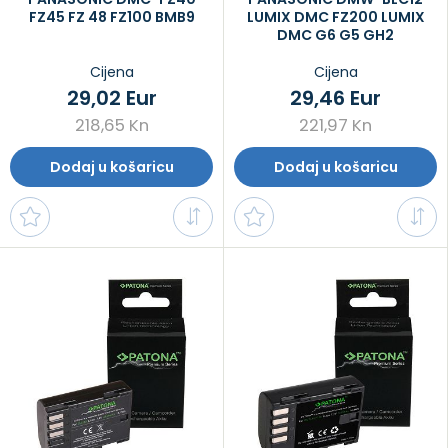
FZ45 FZ 48 FZ100 BMB9
LUMIX DMC FZ200 LUMIX
DMC G6 G5 GH2
Cijena
Cijena
29,02 Eur
29,46 Eur
218,65 Kn
221,97 Kn
Dodaj u košaricu
Dodaj u košaricu