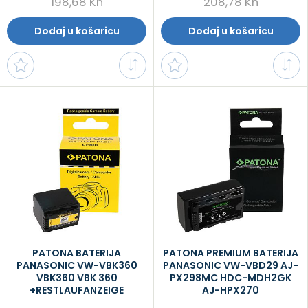
198,68 Kn
208,78 Kn
Dodaj u košaricu
Dodaj u košaricu
PATONA BATERIJA
PATONA PREMIUM BATERIJA
PANASONIC VW-VBK360
PANASONIC VW-VBD29 AJ-
VBK360 VBK 360
PX298MC HDC-MDH2GK
+RESTLAUFANZEIGE
AJ-HPX270