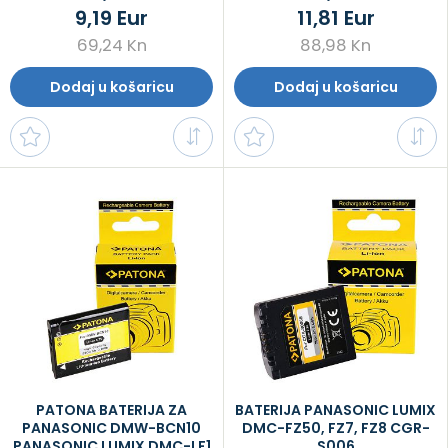
9,19 Eur
11,81 Eur
69,24 Kn
88,98 Kn
Dodaj u košaricu
Dodaj u košaricu
PATONA BATERIJA ZA
BATERIJA PANASONIC LUMIX
PANASONIC DMW-BCN10
DMC-FZ50, FZ7, FZ8 CGR-
PANASONIC LUMIX DMC-LF1
S006