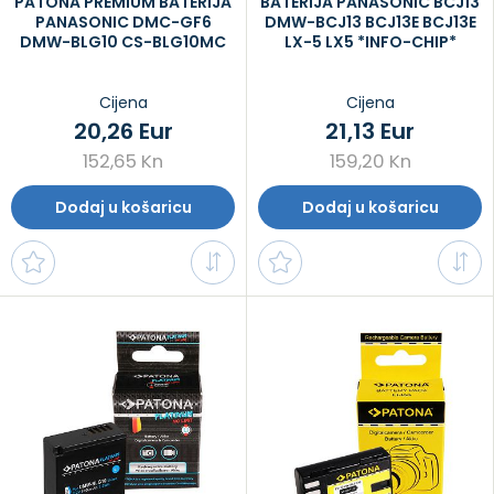
PATONA PREMIUM BATERIJA
BATERIJA PANASONIC BCJ13
PANASONIC DMC-GF6
DMW-BCJ13 BCJ13E BCJ13E
DMW-BLG10 CS-BLG10MC
LX-5 LX5 *INFO-CHIP*
Cijena
Cijena
20,26 Eur
21,13 Eur
152,65 Kn
159,20 Kn
Dodaj u košaricu
Dodaj u košaricu