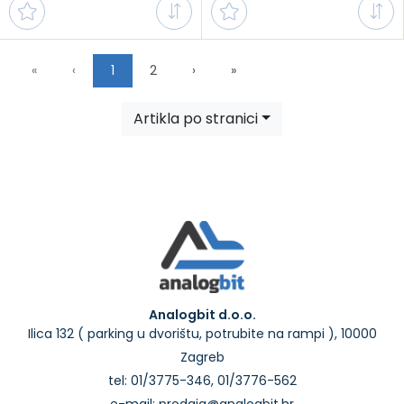
First
Previous
Next
Last
«
‹
1
2
›
»
Artikla po stranici
Analogbit d.o.o.
Ilica 132 ( parking u dvorištu, potrubite na rampi ), 10000
Zagreb
tel: 01/3775-346, 01/3776-562