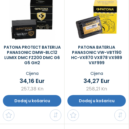
PATONA PROTECT BATERIJA
PATONA BATERIJA
PANASONIC DMW-BLC12
PANASONIC VW-VBT190
LUMIX DMC FZ200 DMC G6
HC-VX870 VX878 VX989
G5 GH2
VXF999
Cijena
Cijena
34,16 Eur
34,27 Eur
257,38 Kn
258,21 Kn
Dodaj u košaricu
Dodaj u košaricu