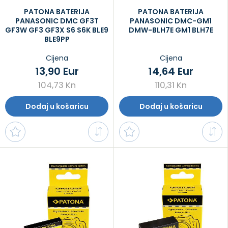
PATONA BATERIJA
PATONA BATERIJA
PANASONIC DMC GF3T
PANASONIC DMC-GM1
GF3W GF3 GF3X S6 S6K BLE9
DMW-BLH7E GM1 BLH7E
BLE9PP
Cijena
Cijena
13,90 Eur
14,64 Eur
104,73 Kn
110,31 Kn
Dodaj u košaricu
Dodaj u košaricu