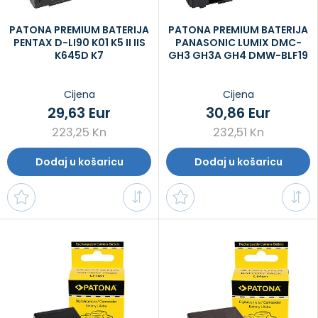
PATONA PREMIUM BATERIJA
PATONA PREMIUM BATERIJA
PENTAX D-LI90 K01 K5 II IIS
PANASONIC LUMIX DMC-
K645D K7
GH3 GH3A GH4 DMW-BLF19
Cijena
Cijena
29,63 Eur
30,86 Eur
223,25 Kn
232,51 Kn
Dodaj u košaricu
Dodaj u košaricu