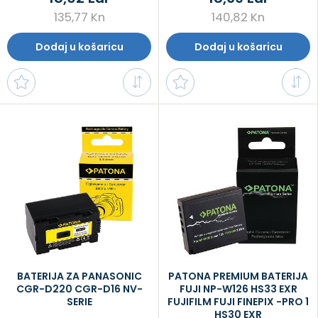
135,77 Kn
140,82 Kn
Dodaj u košaricu
Dodaj u košaricu
BATERIJA ZA PANASONIC
PATONA PREMIUM BATERIJA
CGR-D220 CGR-D16 NV-
FUJI NP-W126 HS33 EXR
SERIE
FUJIFILM FUJI FINEPIX -PRO 1
HS30 EXR