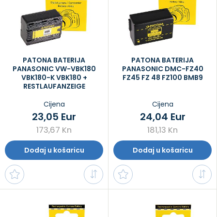
PATONA BATERIJA
PATONA BATERIJA
PANASONIC VW-VBK180
PANASONIC DMC-FZ40
VBK180-K VBK180 +
FZ45 FZ 48 FZ100 BMB9
RESTLAUFANZEIGE
Cijena
Cijena
23,05 Eur
24,04 Eur
173,67 Kn
181,13 Kn
Dodaj u košaricu
Dodaj u košaricu