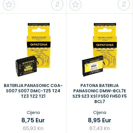
BATERIJA PANASONIC CGA-
PATONA BATERIJA
S007 S007 DMC-TZ5 TZ4
PANASONIC DMW-BCL7E
TZ3 TZ2 TZ1
SZ9 SZ3 XS1 FS50 FH50 F5
BCL7
Cijena
Cijena
8,75 Eur
8,95 Eur
65,93 Kn
67,43 Kn