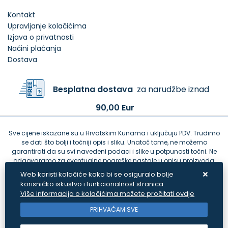
Kontakt
Upravljanje kolačićima
Izjava o privatnosti
Načini plaćanja
Dostava
Besplatna dostava
za narudžbe iznad
90,00 Eur
Sve cijene iskazane su u Hrvatskim Kunama i uključuju PDV. Trudimo
se dati što bolji i točniji opis i sliku. Unatoč tome, ne možemo
garantirati da su svi navedeni podaci i slike u potpunosti točni. Ne
odgovaramo za eventualne pogreške nastale u opisu proizvoda,
greške prilikom štampanja te promjene cijena.
Web koristi kolačiće kako bi se osiguralo bolje
korisničko iskustvo i funkcionalnost stranica.
Više informacija o kolačićima možete pročitati ovdje
PRIHVAĆAM SVE