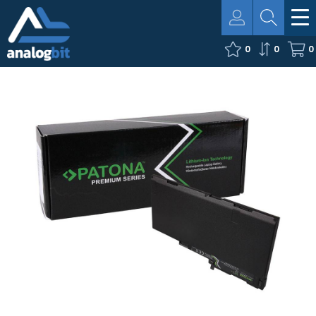
0
0
0