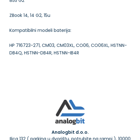
855 G2
ZBook 14, 14 G2, 15u
Kompatibilni modeli baterija:
HP 716723-271, CM03, CM03XL, CO06, CO06XL, HSTNN-
DB4Q, HSTNN-DB4R, HSTNN-IB4R
Analogbit d.o.o.
Ilica 132 ( parking u dvorištu, potrubite na rampi ), 10000