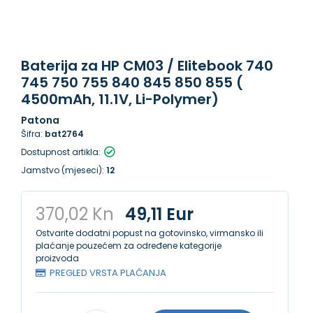
Baterija za HP CM03 / Elitebook 740
745 750 755 840 845 850 855 (
4500mAh, 11.1V, Li-Polymer)
Patona
Šifra:
bat2764
Dostupnost artikla:
Jamstvo (mjeseci):
12
370,02 Kn
49,11 Eur
Ostvarite dodatni popust na gotovinsko, virmansko ili
plaćanje pouzećem za određene kategorije
proizvoda
PREGLED VRSTA PLAĆANJA