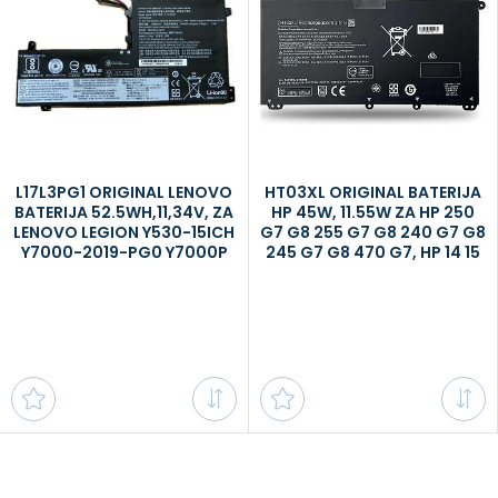
L17L3PG1 ORIGINAL LENOVO
HT03XL ORIGINAL BATERIJA
BATERIJA 52.5WH,11,34V, ZA
HP 45W, 11.55W ZA HP 250
LENOVO LEGION Y530-15ICH
G7 G8 255 G7 G8 240 G7 G8
Y7000-2019-PG0 Y7000P
245 G7 G8 470 G7, HP 14 15
SERIES L17C3PG1 L17M3PG1
17, HP PAVILION 14 15
5B10Q82428 5B10W67419
5B10Q88561 5B10W67308
L17M3PG3