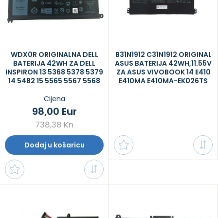
WDX0R ORIGINALNA DELL
B31N1912 C31N1912 ORIGINAL
BATERIJA 42WH ZA DELL
ASUS BATERIJA 42WH,11.55V
INSPIRON 13 5368 5378 5379
ZA ASUS VIVOBOOK 14 E410
14 5482 15 5565 5567 5568
E410MA E410MA-EK026TS
5570 5578 5579 7560 7570
E410KA E510MA E510KA
17 5770
F414MA EK018TS L410MA
Cijena
L410MA-BV058TS L410MA-
98,00 Eur
BV037TS L510M
738,38 Kn
Dodaj u košaricu