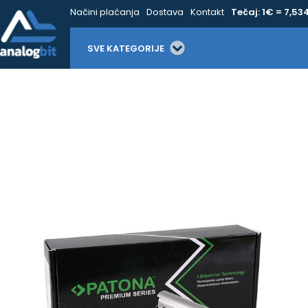
Načini plaćanja
Dostava
Kontakt
Tečaj: 1€ = 7,53
SVE KATEGORIJE