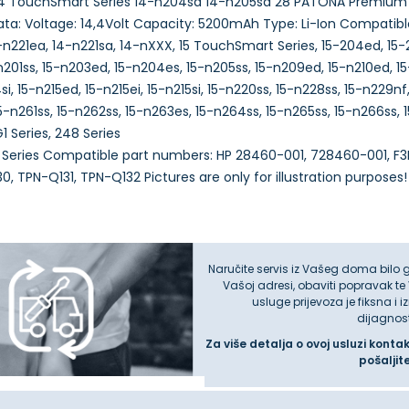
14 TouchSmart Series 14-n204sa 14-n205sa 28 PATONA Premium B
ata: Voltage: 14,4Volt Capacity: 5200mAh Type: Li-Ion Compatib
n221ea, 14-n221sa, 14-nXXX, 15 TouchSmart Series, 15-204ed, 15-2
201ss, 15-n203ed, 15-n204es, 15-n205ss, 15-n209ed, 15-n210ed, 15-n
4si, 15-n215ed, 15-n215ei, 15-n215si, 15-n220ss, 15-n228ss, 15-n229n
5-n261ss, 15-n262ss, 15-n263es, 15-n264ss, 15-n265ss, 15-n266ss, 1
1 Series, 248 Series
, 350 Series Compatible part numbers: HP 28460-001, 728460-001
Naručite servis iz Vašeg doma bilo 
Vašoj adresi, obaviti popravak te
usluge prijevoza je fiksna i 
dijagnos
Za više detalja o ovoj usluzi konta
pošaljit