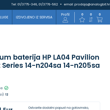
Tel:
01/3775-346, 01/3776-562
email:
prodaja@analogbit.hr
Profil
0
0
0
SLUGE
IZDVOJENO IZ SERVISA
m baterija HP LA04 Pavilion
 Series 14-n204sa 14-n205sa
la:
ci):
12
Ostvarite dodatni popust na gotovinsko,
4 Eur