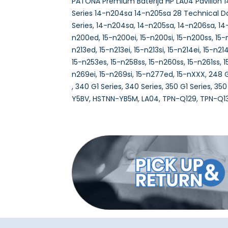
PATONA Premium Baterija HP LA04 Pavilion 
Series 14-n204sa 14-n205sa 28 Technical D
Series, 14-n204sa, 14-n205sa, 14-n206sa, 14-
n200ed, 15-n200ei, 15-n200si, 15-n200ss, 15-n
n213ed, 15-n213ei, 15-n213si, 15-n214ei, 15-n21
15-n253es, 15-n258ss, 15-n260ss, 15-n261ss, 1
n269ei, 15-n269si, 15-n277ed, 15-nXXX, 248 G
, 340 G1 Series, 340 Series, 350 G1 Series