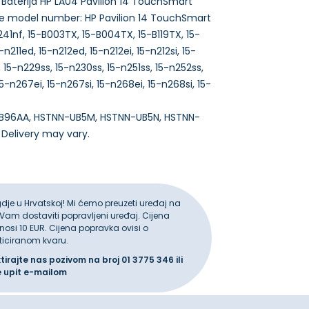
aterija HP LA04 Pavilion 14 TouchSmart
le model number: HP Pavilion 14 TouchSmart
41nf, 15-B003TX, 15-B004TX, 15-B119TX, 15-
211ed, 15-n212ed, 15-n212ei, 15-n212si, 15-
f, 15-n229ss, 15-n230ss, 15-n251ss, 15-n252ss,
5-n267ei, 15-n267si, 15-n268ei, 15-n268si, 15-
, F3B96AA, HSTNN-UB5M, HSTNN-UB5N, HSTNN-
gdje u Hrvatskoj! Mi ćemo preuzeti uređaj na
 Vam dostaviti popravljeni uređaj. Cijena
iznosi 10 EUR. Cijena popravka ovisi o
ticiranom kvaru.
ktirajte nas pozivom na broj
01 3775 346
ili
e upit
e-mailom