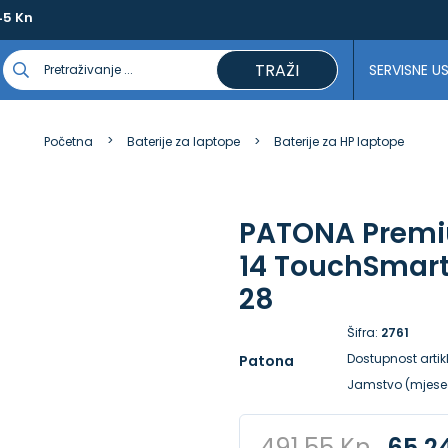
45 Kn
TRAŽI
SERVISNE U
Početna
Baterije za laptope
Baterije za HP laptope
PATONA Premiu
14 TouchSmart
28
Šifra:
2761
Dostupnost artik
Patona
Jamstvo (mjese
491,55 Kn
65,2