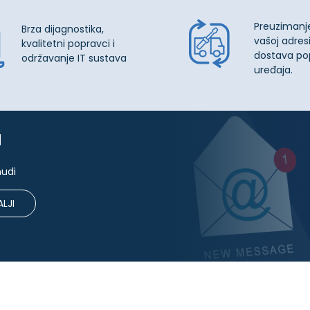
Preuzimanj
Brza dijagnostika,
vašoj adresi
kvalitetni popravci i
dostava po
održavanje IT sustava
uređaja.
u
nudi
LJI