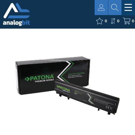
0
0
0