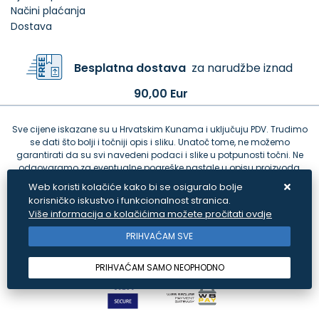
Načini plaćanja
Dostava
Besplatna dostava
za narudžbe iznad
90,00 Eur
Sve cijene iskazane su u Hrvatskim Kunama i uključuju PDV. Trudimo
se dati što bolji i točniji opis i sliku. Unatoč tome, ne možemo
garantirati da su svi navedeni podaci i slike u potpunosti točni. Ne
odgovaramo za eventualne pogreške nastale u opisu proizvoda,
greške prilikom štampanja te promjene cijena.
Web koristi kolačiće kako bi se osiguralo bolje
korisničko iskustvo i funkcionalnost stranica.
Više informacija o kolačićima možete pročitati ovdje
PRIHVAĆAM SVE
PRIHVAĆAM SAMO NEOPHODNO