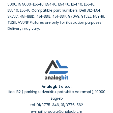
5000, 15 5000-E5540, E5440, E5440, E5440, E5540,
E5540, E5540 Compatible part numbers: Dell 312-1351,
3K7J7, 451-BBID, 451-BBIE, 451-BBIF, 970V9, 9TJ2J, N5YH9,
TU211, VV0NF Pictures are only for illustration purposes!
Analogbit d.o.o.
Ilica 132 ( parking u dvorištu, potrubite na rampi ), 10000
Zagreb
tel: 01/3775-346, 01/3776-562
e-mail: prodaja@analogbit.hr