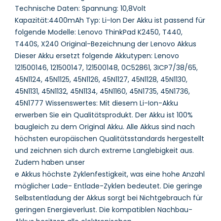
Technische Daten: Spannung: 10,8Volt
Kapazität:4400mAh Typ: Li-Ion Der Akku ist passend für
folgende Modelle: Lenovo ThinkPad K2450, T440,
T440S, X240 Original-Bezeichnung der Lenovo Akkus
Dieser Akku ersetzt folgende Akkutypen: Lenovo
121500146, 121500147, 121500148, 0C52861, 3ICP7/38/65,
45N1124, 45N1125, 45N1126, 45N1127, 45N1128, 45N1130,
45N1131, 45N1132, 45N1134, 45N1160, 45N1735, 45N1736,
45N1777 Wissenswertes: Mit diesem Li-Ion-Akku
erwerben Sie ein Qualitätsprodukt. Der Akku ist 100%
baugleich zu dem Original Akku. Alle Akkus sind nach
höchsten europäischen Qualitätsstandards hergestellt
und zeichnen sich durch extreme Langlebigkeit aus.
Zudem haben unser
e Akkus höchste Zyklenfestigkeit, was eine hohe Anzahl
möglicher Lade- Entlade-Zyklen bedeutet. Die geringe
Selbstentladung der Akkus sorgt bei Nichtgebrauch für
geringen Energieverlust. Die kompatiblen Nachbau-