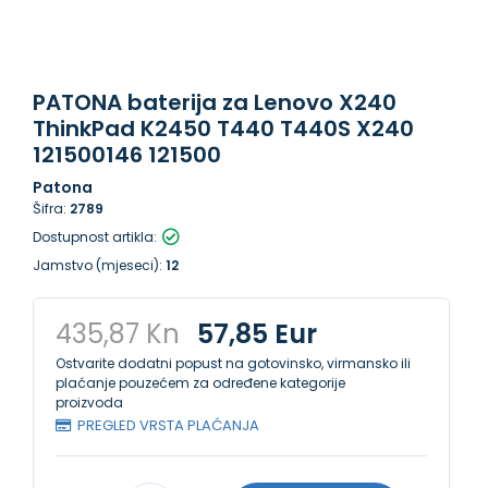
PATONA baterija za Lenovo X240
ThinkPad K2450 T440 T440S X240
121500146 121500
Patona
Šifra:
2789
Dostupnost artikla:
Jamstvo (mjeseci):
12
435,87 Kn
57,85 Eur
Ostvarite dodatni popust na gotovinsko, virmansko ili
plaćanje pouzećem za određene kategorije
proizvoda
PREGLED VRSTA PLAĆANJA