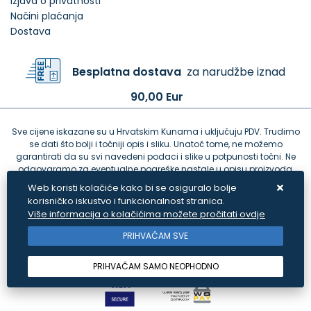
Izjava o privatnosti
Načini plaćanja
Dostava
Besplatna dostava
za narudžbe iznad
90,00 Eur
Sve cijene iskazane su u Hrvatskim Kunama i uključuju PDV. Trudimo
se dati što bolji i točniji opis i sliku. Unatoč tome, ne možemo
garantirati da su svi navedeni podaci i slike u potpunosti točni. Ne
odgovaramo za eventualne pogreške nastale u opisu proizvoda,
greške prilikom štampanja te promjene cijena.
Web koristi kolačiće kako bi se osiguralo bolje
korisničko iskustvo i funkcionalnost stranica.
Više informacija o kolačićima možete pročitati ovdje
PRIHVAĆAM SVE
PRIHVAĆAM SAMO NEOPHODNO