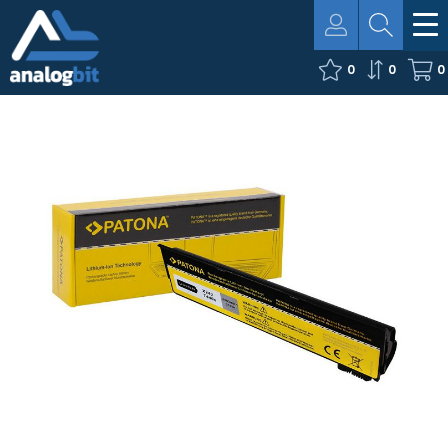
0
0
0