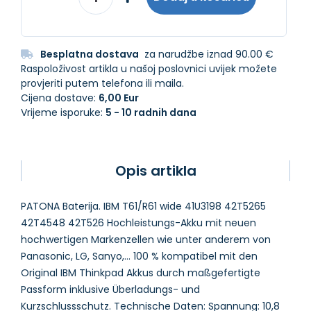
Besplatna dostava
za narudžbe iznad 90.00 €
Raspoloživost artikla u našoj poslovnici uvijek možete
provjeriti putem telefona ili maila.
Cijena dostave:
6,00 Eur
Vrijeme isporuke:
5 - 10 radnih dana
Opis artikla
PATONA Baterija. IBM T61/R61 wide 41U3198 42T5265
42T4548 42T526 Hochleistungs-Akku mit neuen
hochwertigen Markenzellen wie unter anderem von
Panasonic, LG, Sanyo,... 100 % kompatibel mit den
Original IBM Thinkpad Akkus durch maßgefertigte
Passform inklusive Überladungs- und
Kurzschlussschutz. Technische Daten: Spannung: 10,8