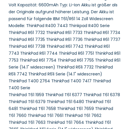
Volt Kapazität: 6600mAh Typ: Li-Ion Akku ist größer als
der Originale aufgrund höherer Leistung. Der Akku ist
passend für folgende IBM T61/R61 14 Zoll Widescreen
Modelle: ThinkPad R400 7443 Thinkpad R400 Serie
ThinkPad R61 7732 ThinkPad R61 7733 ThinkPad R61 7734
ThinkPad R61 7735 ThinkPad R61 7736 ThinkPad R61 7737
ThinkPad R61 7738 ThinkPad R61 7742 ThinkPad R61
7743 ThinkPad R61 7744 ThinkPad R61 7751 ThinkPad R61
7753 ThinkPad R61 7754 ThinkPad R61 7755 ThinkPad R61
Serie (14.1" widescreen) ThinkPad R61i 7732 ThinkPad
R61i 7742 ThinkPad R61i Serie (14.1" widescreen)
ThinkPad T400 2764 ThinkPad T400 7417 ThinkPad
T400 Serie
ThinkPad T61 1959 ThinkPad T61 6377 ThinkPad T61 6378
ThinkPad T61 6379 ThinkPad T61 6480 ThinkPad T61
6481 ThinkPad T61 7658 ThinkPad T61 7659 ThinkPad
T61 7660 ThinkPad T61 7661 ThinkPad T61 7662
ThinkPad T61 7663 ThinkPad T61 7664 ThinkPad T61