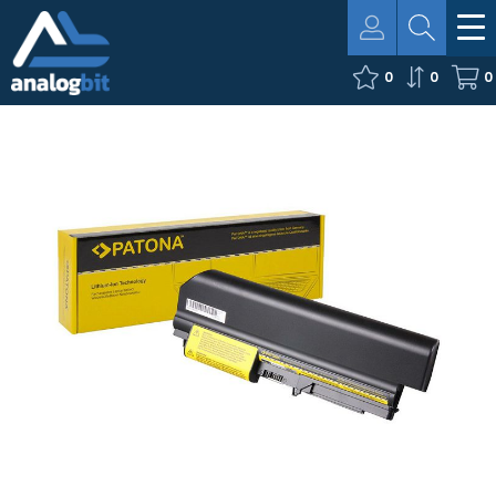
0
0
0