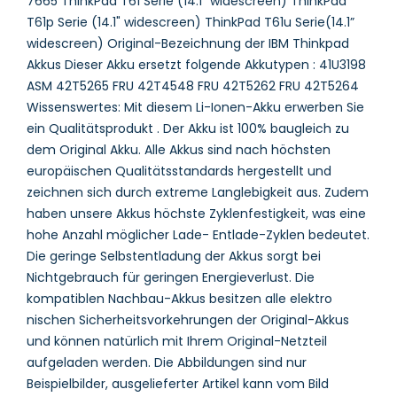
7665 ThinkPad T61 Serie (14.1" widescreen) ThinkPad
T61p Serie (14.1" widescreen) ThinkPad T61u Serie(14.1”
widescreen) Original-Bezeichnung der IBM Thinkpad
Akkus Dieser Akku ersetzt folgende Akkutypen : 41U3198
ASM 42T5265 FRU 42T4548 FRU 42T5262 FRU 42T5264
Wissenswertes: Mit diesem Li-Ionen-Akku erwerben Sie
ein Qualitätsprodukt . Der Akku ist 100% baugleich zu
dem Original Akku. Alle Akkus sind nach höchsten
europäischen Qualitätsstandards hergestellt und
zeichnen sich durch extreme Langlebigkeit aus. Zudem
haben unsere Akkus höchste Zyklenfestigkeit, was eine
hohe Anzahl möglicher Lade- Entlade-Zyklen bedeutet.
Die geringe Selbstentladung der Akkus sorgt bei
Nichtgebrauch für geringen Energieverlust. Die
kompatiblen Nachbau-Akkus besitzen alle elektro
nischen Sicherheitsvorkehrungen der Original-Akkus
und können natürlich mit Ihrem Original-Netzteil
aufgeladen werden. Die Abbildungen sind nur
Beispielbilder, ausgelieferter Artikel kann vom Bild