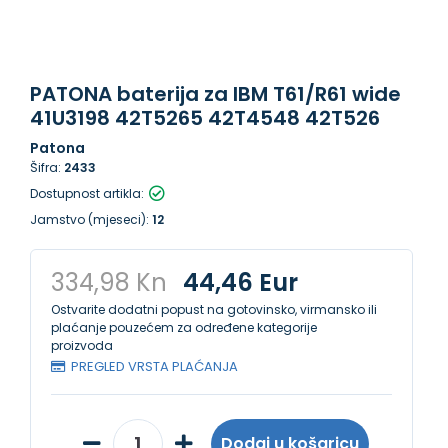
PATONA baterija za IBM T61/R61 wide
41U3198 42T5265 42T4548 42T526
Patona
Šifra:
2433
Dostupnost artikla:
Jamstvo (mjeseci):
12
334,98 Kn
44,46 Eur
Ostvarite dodatni popust na gotovinsko, virmansko ili
plaćanje pouzećem za određene kategorije
proizvoda
PREGLED VRSTA PLAĆANJA
Dodaj u košaricu