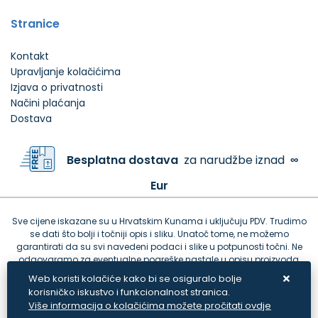
Stranice
Kontakt
Upravljanje kolačićima
Izjava o privatnosti
Načini plaćanja
Dostava
Besplatna dostava
za narudžbe iznad
∞
Eur
Sve cijene iskazane su u Hrvatskim Kunama i uključuju PDV. Trudimo
se dati što bolji i točniji opis i sliku. Unatoč tome, ne možemo
garantirati da su svi navedeni podaci i slike u potpunosti točni. Ne
odgovaramo za eventualne pogreške nastale u opisu proizvoda,
greške prilikom štampanja te promjene cijena.
Web koristi kolačiće kako bi se osiguralo bolje
korisničko iskustvo i funkcionalnost stranica.
Više informacija o kolačićima možete pročitati ovdje