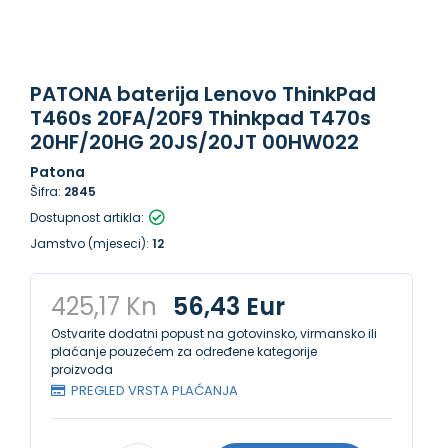
PATONA baterija Lenovo ThinkPad
T460s 20FA/20F9 Thinkpad T470s
20HF/20HG 20JS/20JT 00HW022
Patona
Šifra:
2845
Dostupnost artikla:
Jamstvo (mjeseci):
12
425,17 Kn
56,43 Eur
Ostvarite dodatni popust na gotovinsko, virmansko ili
plaćanje pouzećem za određene kategorije
proizvoda
PREGLED VRSTA PLAĆANJA