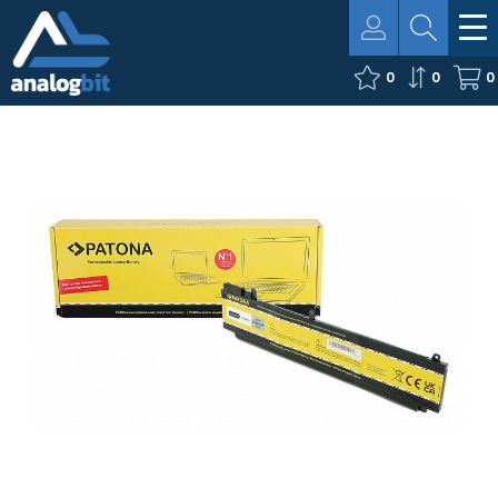
0
0
0