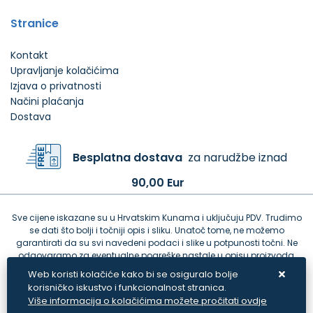
Stranice
Kontakt
Upravljanje kolačićima
Izjava o privatnosti
Načini plaćanja
Dostava
Besplatna dostava
za narudžbe iznad
90,00 Eur
Sve cijene iskazane su u Hrvatskim Kunama i uključuju PDV. Trudimo
se dati što bolji i točniji opis i sliku. Unatoč tome, ne možemo
garantirati da su svi navedeni podaci i slike u potpunosti točni. Ne
odgovaramo za eventualne pogreške nastale u opisu proizvoda,
greške prilikom štampanja te promjene cijena.
Web koristi kolačiće kako bi se osiguralo bolje
korisničko iskustvo i funkcionalnost stranica.
Više informacija o kolačićima možete pročitati ovdje