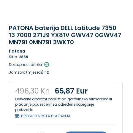
PATONA baterija DELL Latitude 7350
13 7000 271J9 YX81V GWV47 0GWV47
MN791 0MN791 3WKT0
Patona
Šifra:
2869
Dostupnost artikla:
Jamstvo (mjeseci):
12
496,30 Kn
65,87 Eur
Ostvarite dodatni popust na gotovinsko, virmansko ili
plaćanje pouzećem za određene kategorije
proizvoda
PREGLED VRSTA PLAĆANJA