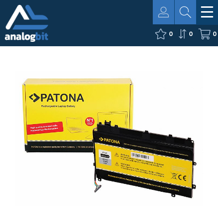
0
0
0