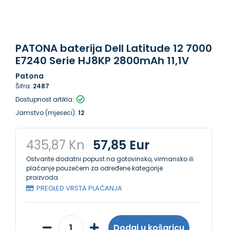
PATONA baterija Dell Latitude 12 7000
E7240 Serie HJ8KP 2800mAh 11,1V
Patona
Šifra:
2487
Dostupnost artikla:
Jamstvo (mjeseci):
12
435,87 Kn
57,85 Eur
Ostvarite dodatni popust na gotovinsko, virmansko ili
plaćanje pouzećem za određene kategorije
proizvoda
PREGLED VRSTA PLAĆANJA
Dodaj u košaricu