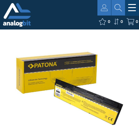
0
0
0