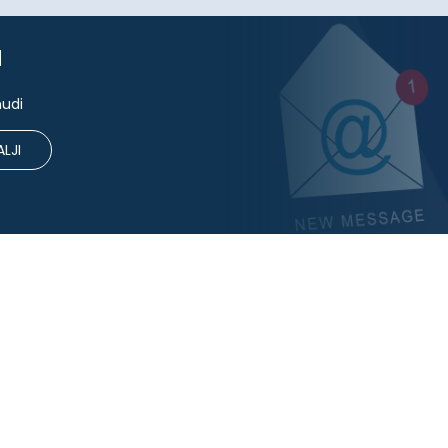
u
nudi
LJI