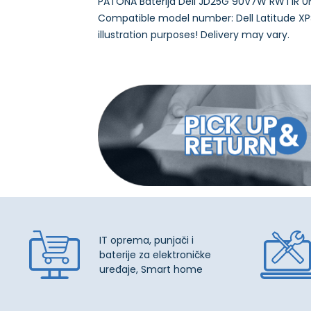
PATONA Baterija Dell JD25G 90V7W RWT1R 0N
Compatible model number: Dell Latitude XPS
IT oprema, punjači i
baterije za elektroničke
uređaje, Smart home