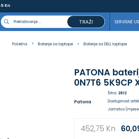
45 Kn
TRAŽI
SERVISNE U
Početna
Baterije za laptope
Baterije za DELL laptope
PATONA bateri
0N7T6 5K9CP X
Šifra:
2812
Dostupnost artik
Patona
Jamstvo (mjese
452,75 Kn
60,0