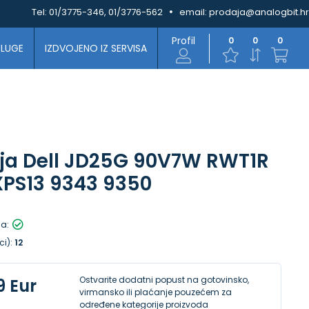
Tel:
01/3775-346, 01/3776-562
email:
prodaja@analogbit.hr
Profil
0
0
0
SLUGE
IZDVOJENO IZ SERVISA
ja Dell JD25G 90V7W RWT1R
PS13 9343 9350
la:
ci):
12
Ostvarite dodatni popust na gotovinsko,
9 Eur
virmansko ili plaćanje pouzećem za
određene kategorije proizvoda