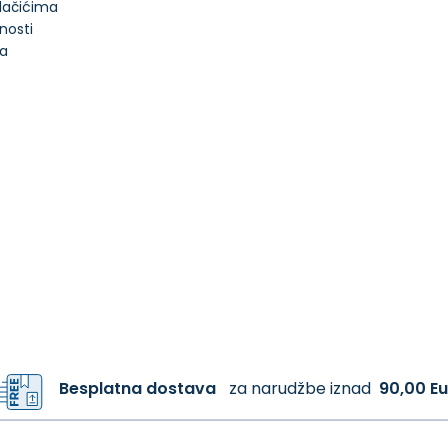
olačićima
tnosti
ja
Besplatna dostava
za narudžbe iznad
90,00 Eu