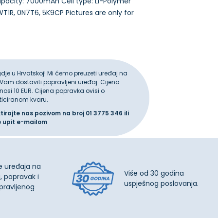
pacity: 7000mAh Cell type: Li-Polymer
1R, 0N7T6, 5K9CP Pictures are only for
gdje u Hrvatskoj! Mi ćemo preuzeti uređaj na
 Vam dostaviti popravljeni uređaj. Cijena
iznosi 10 EUR. Cijena popravka ovisi o
ticiranom kvaru.
ktirajte nas pozivom na broj
01 3775 346
ili
e upit
e-mailom
e uređaja na
Više od 30 godina
, popravak i
uspješnog poslovanja.
pravljenog