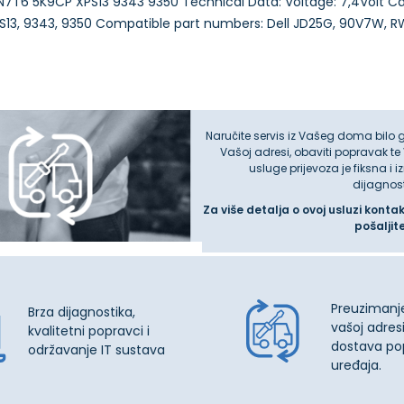
7T6 5K9CP XPS13 9343 9350 Technical Data: Voltage: 7,4Volt Ca
13, 9343, 9350 Compatible part numbers: Dell JD25G, 90V7W, RWT
Naručite servis iz Vašeg doma bilo 
Vašoj adresi, obaviti popravak te
usluge prijevoza je fiksna i 
dijagnos
Za više detalja o ovoj usluzi konta
pošaljit
Preuzimanj
Brza dijagnostika,
vašoj adresi
kvalitetni popravci i
dostava po
održavanje IT sustava
uređaja.