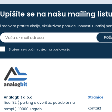
Upišite se na našu mailing list
i redovito pratite akcije, ekskluzivne ponude i novosti u našoj po
POŠA
Slažem se s općim uvjetima poslovanja
Analogbit d.o.o.
Stranice
Ilica 132 ( parking u dvorištu, potrubite na
Kontakt
rampi ), 10000 Zagreb