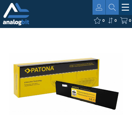
0
0
0