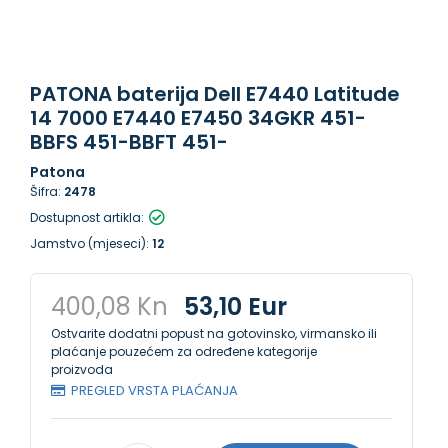
PATONA baterija Dell E7440 Latitude
14 7000 E7440 E7450 34GKR 451-
BBFS 451-BBFT 451-
Patona
Šifra:
2478
Dostupnost artikla:
Jamstvo (mjeseci):
12
400,08 Kn
53,10 Eur
Ostvarite dodatni popust na gotovinsko, virmansko ili
plaćanje pouzećem za određene kategorije
proizvoda
PREGLED VRSTA PLAĆANJA