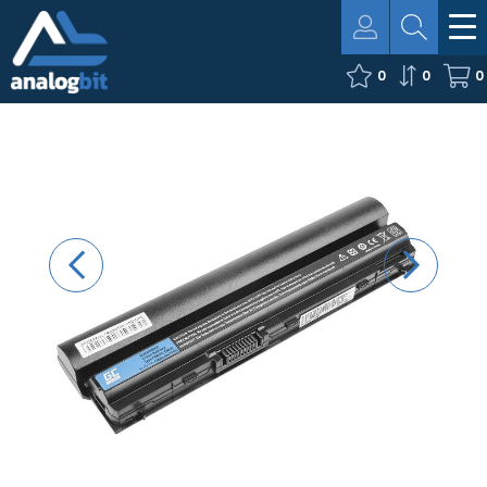
0
0
0