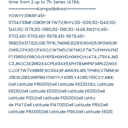
time: from 2 up to 7h; Series: ULTRA;
••••••••••••••••••••Kompatibilnost••••••••••••••••••••
YOWYY;09K6P;451-
11704;F33MF;O9K6P;0F7W7V;11HYV;312-1239;312-1240;312-
1241;312-1379;312-1380;312-1381;312-1446;3W2YX;451-
11702;451-11703;451-11978;451-11979;451-
11980;5X317;62CG8;7FF1K;7M0N5;823F9;9GXD5;9P0W6;9P
OW6;CPXG0;CPXGO;CWTM0;CWTMO;F7W7V;FHHVX;FN3
PT;FRR0G;FRROG;GYKF8;HGKH0;HGKHO;HJ474;J79X4;JN0
C3;JNOC3;K2R82;K4CP5;K94X6;KFHT8;MHPKF;MPK22;NGX
CJ;OF7W7V;R8R6F;RCG54;RFJMW;RXJR6;TPHRG;V7M6R;W
J38;WJ383;WRP9M;Y0WYY;Y40R5;Y4OR5;Y61CV;YJNKK;
Dell Latitude P19S001;Dell Latitude E6220;DELL Latitude
E6230;Dell Latitude E6320;Dell Latitude E6330;Dell
Latitude P12S;Dell Latitude P12S001;Dell Latitu
de P14T;Dell Latitude P14T001;Dell Latitude P15S;Dell