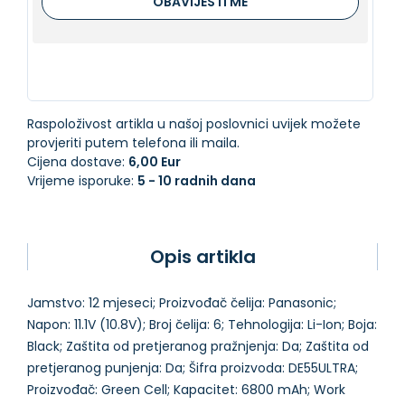
OBAVIJESTI ME
Raspoloživost artikla u našoj poslovnici uvijek možete
provjeriti putem telefona ili maila.
Cijena dostave:
6,00 Eur
Vrijeme isporuke:
5 - 10 radnih dana
Opis artikla
Jamstvo: 12 mjeseci; Proizvođač čelija: Panasonic;
Napon: 11.1V (10.8V); Broj čelija: 6; Tehnologija: Li-Ion; Boja:
Black; Zaštita od pretjeranog pražnjenja: Da; Zaštita od
pretjeranog punjenja: Da; Šifra proizvoda: DE55ULTRA;
Proizvođač: Green Cell; Kapacitet: 6800 mAh; Work