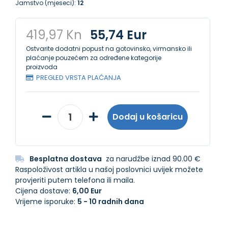
Jamstvo (mjeseci):
12
419,97 Kn
55,74 Eur
Ostvarite dodatni popust na gotovinsko, virmansko ili
plaćanje pouzećem za određene kategorije
proizvoda
PREGLED VRSTA PLAĆANJA
Dodaj u košaricu
Besplatna dostava
za narudžbe iznad 90.00 €
Raspoloživost artikla u našoj poslovnici uvijek možete
provjeriti putem telefona ili maila.
Cijena dostave:
6,00 Eur
Vrijeme isporuke:
5 - 10 radnih dana