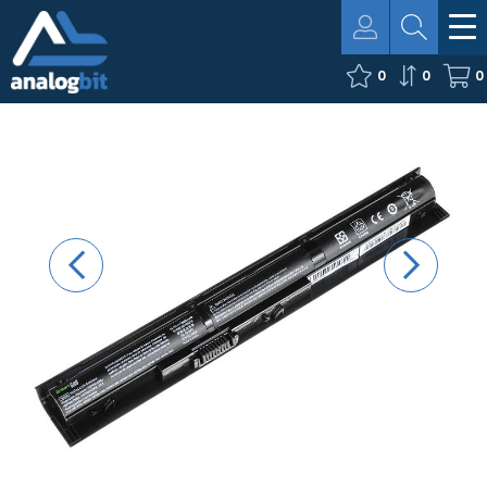
0
0
0