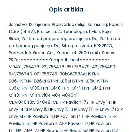
Opis artikla
Jamstvo: 12 mjeseci; Proizvođač čelija: Samsung; Napon:
14.8V (14.4V); Broj čelija: 4; Tehnologija: Li-Ion; Boja:
Black; Zaštita od pretjeranog pražnjenja: Da; Zaštita od
pretjeranog punjenja: Da; Šifra proizvoda: HP82PRO;
Proizvođač: Green Cell; Kapacitet: 2600 mAh; Series:
PRO; ••••••••••••••••••••Kompatibilnost••••••••••••••••••••
VI04XL;756478-221;756478-851;756479-421;756480-
541;756743-001;756745-001;G6E88AA;HSTNN-
DB6I;HSTNN-DB6K;HSTNN-LB6J;HSTNN-LB6K;HSTNN-
UB6K;TPN-Q139;TPN-Q140;TPN-Q141;TPN-Q142;TPN-
Q143;TPN-Q144;V104;VI04;VI04041-
CL;VI04048;VI04048-CL; HP Pavilion 17Z;HP Envy 14;HP
Envy 14T;HP Envy 15;HP Envy 15T;HP Envy 17;HP Envy 17T;HP
Envy M7;HP Pavilion 14;HP Pavilion 14T;HP Pavilion 15;HP
Pavilion 15T;HP Pavilion 15Z;HP Pavilion 17;HP Pavilion