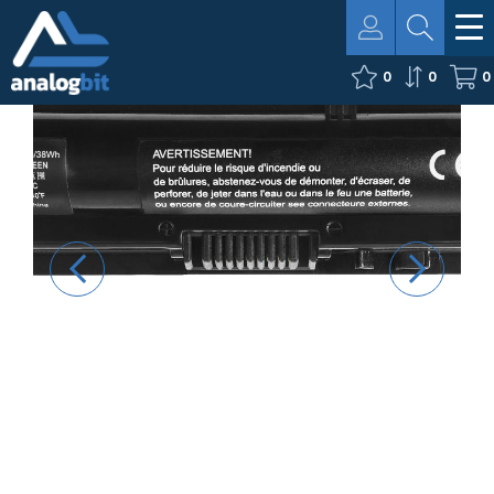
0
0
0