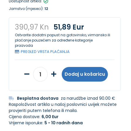
Dostupnost artikla:
Jamstvo (mjeseci):
12
390,97 Kn
51,89 Eur
Ostvarite dodatni popust na gotovinsko, virmansko ili
plaćanje pouzećem za određene kategorije
proizvoda
PREGLED VRSTA PLAĆANJA
Dodaj u košaricu
Besplatna dostava
za narudžbe iznad 90.00 €
Raspoloživost artikla u našoj poslovnici uvijek možete
provjeriti putem telefona ili maila.
Cijena dostave:
6,00 Eur
Vrijeme isporuke:
5 - 10 radnih dana