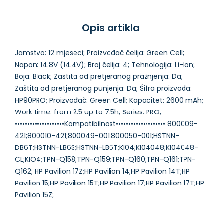
Opis artikla
Jamstvo: 12 mjeseci; Proizvođač čelija: Green Cell;
Napon: 14.8V (14.4V); Broj čelija: 4; Tehnologija: Li-Ion;
Boja: Black; Zaštita od pretjeranog pražnjenja: Da;
Zaštita od pretjeranog punjenja: Da; Šifra proizvoda:
HP90PRO; Proizvođač: Green Cell; Kapacitet: 2600 mAh;
Work time: from 2.5 up to 7.5h; Series: PRO;
••••••••••••••••••••Kompatibilnost•••••••••••••••••••• 800009-
421;800010-421;800049-001;800050-001;HSTNN-
DB6T;HSTNN-LB6S;HSTNN-LB6T;KI04;KI04048;KI04048-
CL;KIO4;TPN-Q158;TPN-Q159;TPN-Q160;TPN-Q161;TPN-
Q162; HP Pavilion 17Z;HP Pavilion 14;HP Pavilion 14T;HP
Pavilion 15;HP Pavilion 15T;HP Pavilion 17;HP Pavilion 17T;HP