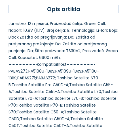
Opis artikla
Jamstvo: 12 mjeseci; Proizvođač čelija: Green Cell;
Napon: 10.8V (11.1V); Broj čelija: 9; Tehnologija: Li-Ion; Boja:
Black;Zaštita od pregrijavanja: Da; Zaštita od
pretjeranog pražnjenja: Da; Zaštita od pretjeranog
punjenja: Da; Šifra proizvoda: TS30V2; Proizvođač: Green
Cell; Kapacitet: 6600 mAh;
••••••••••••••••••••Kompatibilnost••••••••••••••••••••
PABAS273;PA5108U-1BRS;PA5109U-1BRS;PA5110U-
1BRS;PABAS271;PABAS272; Toshiba Satellite S70-
B;Toshiba Satellite Pro C50D-A;Toshiba Satellite C55-
A;Toshiba Satellite C55t-A;Toshiba Satellite L70;Toshiba
Satellite L70-A;Toshiba Satellite L70-B;Toshiba Satellite
P70;Toshiba Satellite P70-B;Toshiba Satellite
S70;Toshiba Satellite C50-A;Toshiba Satellite
C50D;Toshiba Satellite C50D-A;Toshiba Satellite
C50T;Toshiba Satellite C50T-A;Toshiba Satellite