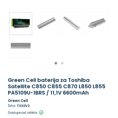
Green Cell baterija za Toshiba
Satellite C850 C855 C870 L850 L855
PA5109U-1BRS / 11,1V 6600mAh
Green Cell
Šifra:
TS30V2
Dostupnost artikla: