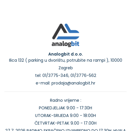
Analogbit d.o.o.
Ilica 132 ( parking u dvorištu, potrubite na rampi ), 10000
Zagreb
tel: 01/3775-346, 01/3776-562
e-mail: prodaja@analogbit.hr
Radno vrijeme :
PONEDJELJAK 9:00 - 17:30H
UTORAK-SRIJEDA 9:00 - 18:00H
ČETVRTAK-PETAK 9.00 - 17.00H
27.7..2026 RADIMO SKRAĆENO IZVANREDNO DO 17.30H. HVALA