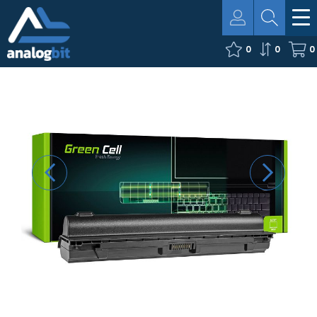
0
0
0