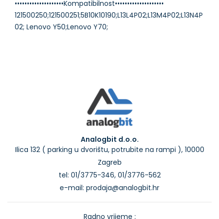
••••••••••••••••••••Kompatibilnost••••••••••••••••••••
121500250;121500251;5B10K10190;L13L4P02;L13M4P02;L13N4P
Analogbit d.o.o.
Ilica 132 ( parking u dvorištu, potrubite na rampi ), 10000
Zagreb
tel: 01/3775-346, 01/3776-562
e-mail: prodaja@analogbit.hr
Radno vrijeme :