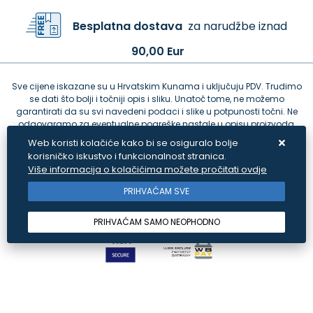
Besplatna dostava
za narudžbe iznad
90,00 Eur
Sve cijene iskazane su u Hrvatskim Kunama i uključuju PDV. Trudimo
se dati što bolji i točniji opis i sliku. Unatoč tome, ne možemo
garantirati da su svi navedeni podaci i slike u potpunosti točni. Ne
odgovaramo za eventualne pogreške nastale u opisu proizvoda,
greške prilikom štampanja te promjene cijena.
Web koristi kolačiće kako bi se osiguralo bolje
korisničko iskustvo i funkcionalnost stranica.
Više informacija o kolačićima možete pročitati ovdje
PRIHVAĆAM SVE
PRIHVAĆAM SAMO NEOPHODNO