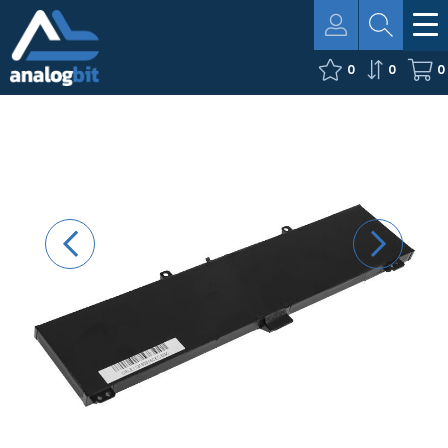
0
0
0