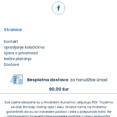
Stranice
Kontakt
Upravljanje kolačićima
Izjava o privatnosti
Načini plaćanja
Dostava
Besplatna dostava
za narudžbe iznad
90,00 Eur
Sve cijene iskazane su u Hrvatskim Kunama i uključuju PDV. Trudimo
se dati što bolji i točniji opis i sliku. Unatoč tome, ne možemo
garantirati da su svi navedeni podaci i slike u potpunosti točni. Ne
odgovaramo za eventualne pogreške nastale u opisu proizvoda,