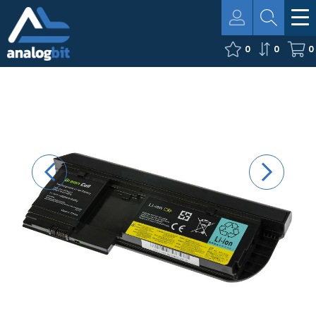
0
0
0