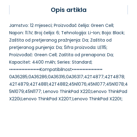
Opis artikla
Jamstvo: 12 mjeseci; Proizvođač čelija: Green Cell;
Napon: 11.1V; Broj čelija: 6; Tehnologija: Li-Ion; Boja: Black;
Zaštita od pretjeranog pražnjenja: Da; Zaštita od
pretjeranog punjenja: Da; Šifra proizvoda: LE115;
Proizvođač: Green Cell; Zaštita od prenapona: Da;
Kapacitet: 4400 mAh; Series: Standard;
••••••••••••••••••••Kompatibilnost••••••••••••••••••••
0A36285;0A36286;0A36316;0A36317;42T4877;42T4878;
42T4879;42T4881;42T4882;45N1076;45N1077;45N1078;4
5N1079;45N1177; Lenovo ThinkPad X220;Lenovo ThinkPad