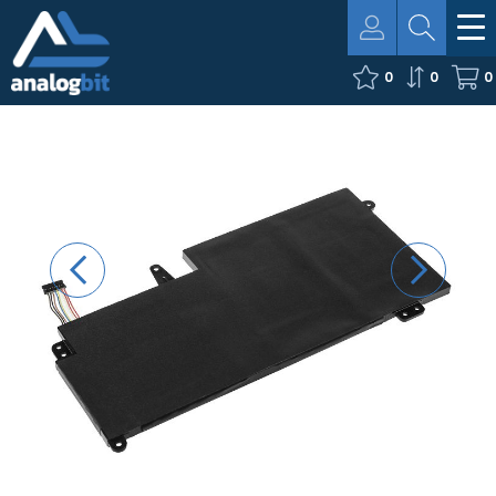
0
0
0