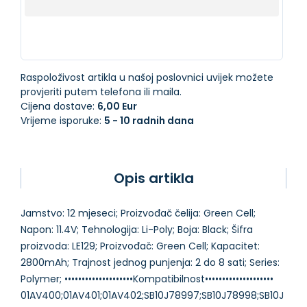
Raspoloživost artikla u našoj poslovnici uvijek možete
provjeriti putem telefona ili maila.
Cijena dostave:
6,00 Eur
Vrijeme isporuke:
5 - 10 radnih dana
Opis artikla
Jamstvo: 12 mjeseci; Proizvođač čelija: Green Cell;
Napon: 11.4V; Tehnologija: Li-Poly; Boja: Black; Šifra
proizvoda: LE129; Proizvođač: Green Cell; Kapacitet:
2800mAh; Trajnost jednog punjenja: 2 do 8 sati; Series:
Polymer; ••••••••••••••••••••Kompatibilnost••••••••••••••••••••
01AV400;01AV401;01AV402;SB10J78997;SB10J78998;SB10J