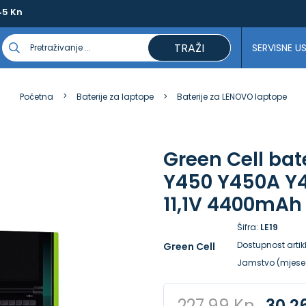
45 Kn
TRAŽI
SERVISNE U
Početna
Baterije za laptope
Baterije za LENOVO laptope
Green Cell bat
Y450 Y450A Y
11,1V 4400mAh
Šifra:
LE19
Dostupnost artik
Green Cell
Jamstvo (mjese
227,99 Kn
30,2