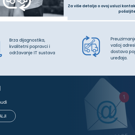
Za više detalja o ovoj usluzi konta
pošaljit
Preuzimanj
Brza dijagnostika,
vašoj adresi
kvalitetni popravci i
dostava po
održavanje IT sustava
uređaja.
u
nudi
LJI