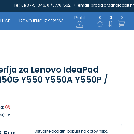
Tel:
01/3775-346, 01/3776-562
email:
prodaja@analogbit.hr
Profil
0
0
0
SLUGE
IZDVOJENO IZ SERVISA
erija za Lenovo IdeaPad
450G Y550 Y550A Y550P /
la:
ci):
12
Ostvarite dodatni popust na gotovinsko,
6 Eur