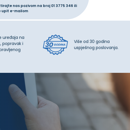
ktirajte nas pozivom na broj
01 3775 346
ili
e upit
e-mailom
e uređaja na
Više od 30 godina
, popravak i
uspješnog poslovanja.
pravljenog