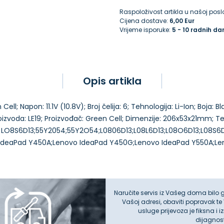
Raspoloživost artikla u našoj poslo
Cijena dostave:
6,00 Eur
Vrijeme isporuke:
5 - 10 radnih da
Opis artikla
ell; Napon: 11.1V (10.8V); Broj čelija: 6; Tehnologija: Li-Ion; Boja: 
roizvoda: LE19; Proizvođač: Green Cell; Dimenzije: 206x53x21mm; T
•••••••••• LO8S6D13;55Y2054;55Y2O54;L0806D13;L08L6D13;L08O6D13;L0
Naručite servis iz Vašeg doma bilo 
Vašoj adresi, obaviti popravak te
usluge prijevoza je fiksna i 
dijagnos