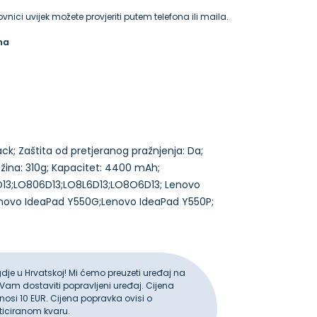
vnici uvijek možete provjeriti putem telefona ili maila.
na
Black; Zaštita od pretjeranog pražnjenja: Da;
ežina: 310g; Kapacitet: 4400 mAh;
8S6D13;LO806D13;LO8L6D13;LO8O6D13; Lenovo
gdje u Hrvatskoj! Mi ćemo preuzeti uređaj na
 Vam dostaviti popravljeni uređaj. Cijena
iznosi 10 EUR. Cijena popravka ovisi o
ticiranom kvaru.