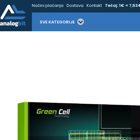
Načini plaćanja
Dostava
Kontakt
Tečaj: 1€ = 7,53
SVE KATEGORIJE