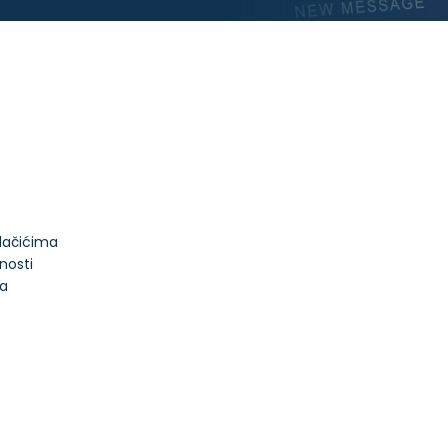
olačićima
tnosti
ja