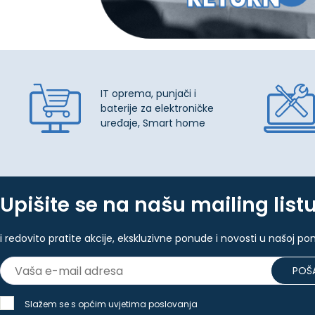
IT oprema, punjači i
baterije za elektroničke
uređaje, Smart home
Upišite se na našu mailing list
i redovito pratite akcije, ekskluzivne ponude i novosti u našoj po
POŠA
Slažem se s općim uvjetima poslovanja