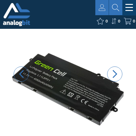
0
0
0