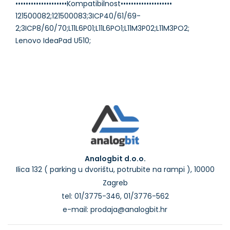
••••••••••••••••••••Kompatibilnost••••••••••••••••••••
121500082;121500083;3ICP40/61/69-
2;3ICP8/60/70;L11L6P01;L11L6PO1;L11M3P02;L11M3PO2;
Analogbit d.o.o.
Ilica 132 ( parking u dvorištu, potrubite na rampi ), 10000
Zagreb
tel: 01/3775-346, 01/3776-562
e-mail: prodaja@analogbit.hr