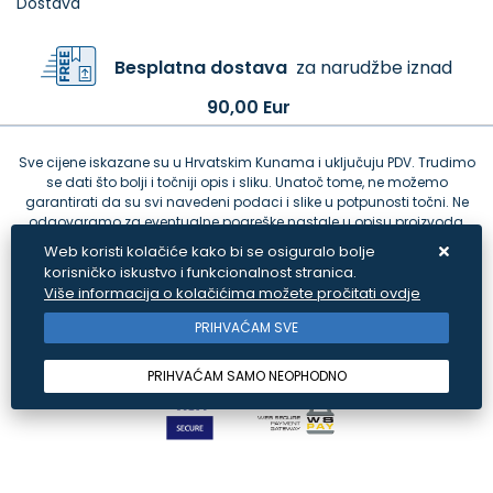
Dostava
Besplatna dostava
za narudžbe iznad
90,00 Eur
Sve cijene iskazane su u Hrvatskim Kunama i uključuju PDV. Trudimo
se dati što bolji i točniji opis i sliku. Unatoč tome, ne možemo
garantirati da su svi navedeni podaci i slike u potpunosti točni. Ne
odgovaramo za eventualne pogreške nastale u opisu proizvoda,
greške prilikom štampanja te promjene cijena.
Web koristi kolačiće kako bi se osiguralo bolje
korisničko iskustvo i funkcionalnost stranica.
Više informacija o kolačićima možete pročitati ovdje
PRIHVAĆAM SVE
PRIHVAĆAM SAMO NEOPHODNO