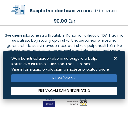
Besplatna dostava
za narudžbe iznad
90,00 Eur
Sve cijene iskazane su u Hrvatskim Kunama i uključuju PDV. Trudimo
se dati što bolji i točniji opis i sliku. Unatoč tome, ne možemo
garantirati da su svi navedeni podaci i slike u potpunosti točni. Ne
odgovaramo za eventualne pogreške nastale u opisu proizvoda,
greške prilikom štampanja te promjene cijena.
Web koristi kolačiće kako bi se osiguralo bolje
korisničko iskustvo i funkcionalnost stranica.
Više informacija o kolačićima možete pročitati ovdje
PRIHVAĆAM SVE
PRIHVAĆAM SAMO NEOPHODNO