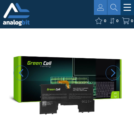
0
0
0