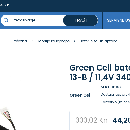
45 Kn
TRAŽI
SERVISNE U
Početna
Baterije za laptope
Baterije za HP laptope
Green Cell bat
13-B / 11,4V 
Šifra:
HP102
Dostupnost artik
Green Cell
Jamstvo (mjese
333,02 Kn
44,2