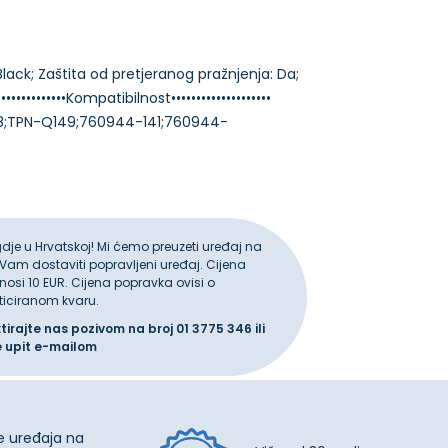
: Black; Zaštita od pretjeranog pražnjenja: Da;
•••••••••Kompatibilnost••••••••••••••••••••
8;TPN-Q149;760944-141;760944-
gdje u Hrvatskoj! Mi ćemo preuzeti uređaj na
 Vam dostaviti popravljeni uređaj. Cijena
iznosi 10 EUR. Cijena popravka ovisi o
ticiranom kvaru.
ktirajte nas pozivom na broj
01 3775 346
ili
e upit
e-mailom
e uređaja na