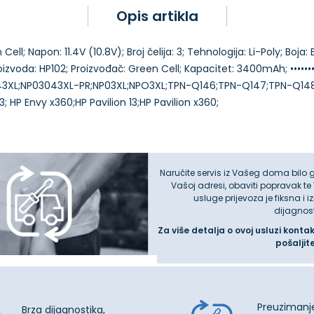
Opis artikla
ell; Napon: 11.4V (10.8V); Broj čelija: 3; Tehnologija: Li-Poly; Boja
zvoda: HP102; Proizvođač: Green Cell; Kapacitet: 3400mAh; •••••••••••
43XL;NP03043XL-PR;NP03XL;NPO3XL;TPN-Q146;TPN-Q147;TPN-Q14
Naručite servis iz Vašeg doma bilo 
Vašoj adresi, obaviti popravak te
usluge prijevoza je fiksna i 
dijagnos
Za više detalja o ovoj usluzi konta
pošaljit
Preuzimanj
Brza dijagnostika,