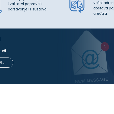
vašoj adresi
kvalitetni popravci i
dostava po
održavanje IT sustava
uređaja.
u
nudi
LJI