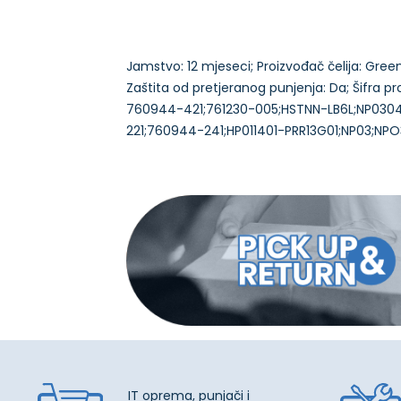
Jamstvo: 12 mjeseci; Proizvođač čelija: Green C
Zaštita od pretjeranog punjenja: Da; Šifra proi
760944-421;761230-005;HSTNN-LB6L;NP030
IT oprema, punjači i