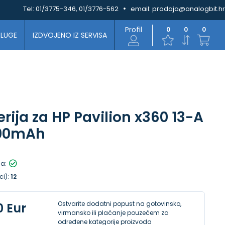
Tel:
01/3775-346, 01/3776-562
email:
prodaja@analogbit.hr
Profil
0
0
0
SLUGE
IZDVOJENO IZ SERVISA
erija za HP Pavilion x360 13-A
3400mAh
la:
ci):
12
Ostvarite dodatni popust na gotovinsko,
0 Eur
virmansko ili plaćanje pouzećem za
određene kategorije proizvoda