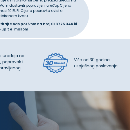
gdje u Hrvatskoj! Mi ćemo preuzeti uređaj na
 Vam dostaviti popravljeni uređaj. Cijena
iznosi 10 EUR. Cijena popravka ovisi o
ticiranom kvaru.
ktirajte nas pozivom na broj
01 3775 346
ili
e upit
e-mailom
e uređaja na
Više od 30 godina
, popravak i
uspješnog poslovanja.
pravljenog