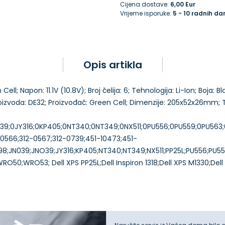
Cijena dostave:
6,00 Eur
Vrijeme isporuke:
5 - 10 radnih da
Opis artikla
ell; Napon: 11.1V (10.8V); Broj čelija: 6; Tehnologija: Li-Ion; Boja: 
proizvoda: DE32; Proizvođač: Green Cell; Dimenzije: 205x52x26mm; 
39;0JY316;0KP405;0NT340;0NT349;0NX511;0PU556;0PU559;0PU56
66;312-0567;312-0739;451-10473;451-
8;JN039;JNO39;JY316;KP405;NT340;NT349;NX511;PP25L;PU556;PU
RO53; Dell XPS PP25L;Dell Inspiron 1318;Dell XPS M1330;Dell In