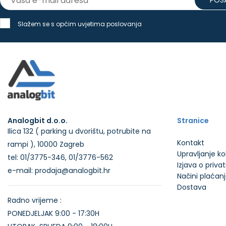
POŠA
Slažem se s općim uvjetima poslovanja
Analogbit d.o.o.
Stranice
Ilica 132 ( parking u dvorištu, potrubite na
Kontakt
rampi ), 10000 Zagreb
Upravljanje k
tel: 01/3775-346, 01/3776-562
Izjava o priva
e-mail: prodaja@analogbit.hr
Načini plaćan
Dostava
Radno vrijeme :
PONEDJELJAK 9:00 - 17:30H