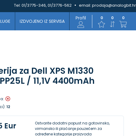
Tel:
01/3775-346, 01/3776-562
email:
prodaja@analogbit.hr
Profil
0
0
0
SLUGE
IZDVOJENO IZ SERVISA
erija za Dell XPS M1330
PP25L / 11,1V 4400mAh
la:
ci):
12
Ostvarite dodatni popust na gotovinsko,
5 Eur
virmansko ili plaćanje pouzećem za
određene kategorije proizvoda