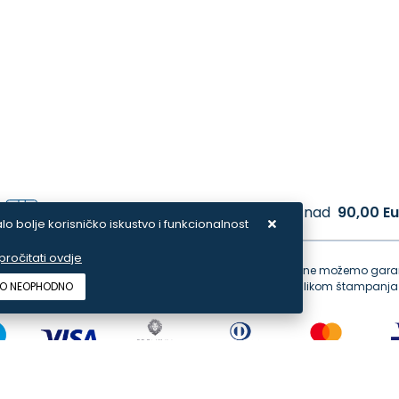
Besplatna dostava
za narudžbe iznad
90,00 Eu
lo bolje korisničko iskustvo i funkcionalnost
ročitati ovdje
dimo se dati što bolji i točniji opis i sliku. Unatoč tome, ne možemo garan
O NEOPHODNO
tualne pogreške nastale u opisu proizvoda, greške prilikom štampanja 