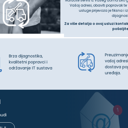
Naručite servis iz Vašeg doma bilo 
Vašoj adresi, obaviti popravak te
usluge prijevoza je fiksna i 
dijagnos
Za više detalja o ovoj usluzi konta
pošaljit
Preuzimanj
Brza dijagnostika,
vašoj adresi
kvalitetni popravci i
dostava po
održavanje IT sustava
uređaja.
u
nudi