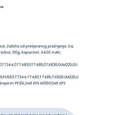
na
Black; Zaštita od pretjeranog pražnjenja: Da;
Težina: 310g; Kapacitet: 4400 mAh;
3;0TT344;0TT483;0TT485;0TX826;0UM225;0U
559;PU563;TT344;TT483;TT485;TX826;UM225;U
spiron PP25L;Dell XPS M1350;Dell XPS