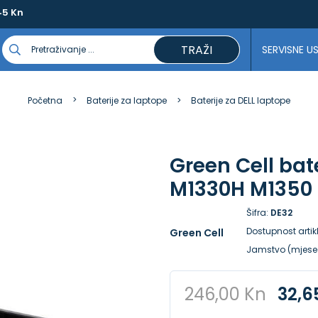
45 Kn
TRAŽI
SERVISNE U
Početna
Baterije za laptope
Baterije za DELL laptope
Green Cell bat
M1330H M1350 
Šifra:
DE32
Dostupnost artik
Green Cell
Jamstvo (mjese
246,00 Kn
32,6