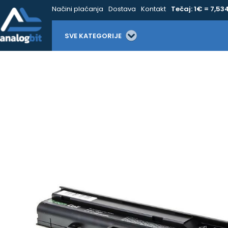
Načini plaćanja
Dostava
Kontakt
Tečaj: 1€ = 7,53
SVE KATEGORIJE