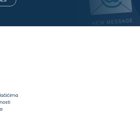
LJI
olačićima
tnosti
ja