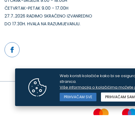
UTORAK-SRIJEDA 9:00 - 18:00H
ČETVRTAK-PETAK 9.00 - 17.00H
27.7..2026 RADIMO SKRAĆENO IZVANREDNO
DO 17.30H. HVALA NA RAZUMIJEVANJU.
Web koristi kolačiće kako bi se osigura
stranica.
Više informacija o kolačićima možete p
Sve cijene iskazane su u Hrvatskim Kunama i uključuju PDV. Tru
PRIHVAĆAM SVE
PRIHVAĆAM SAM
odgovaramo za even