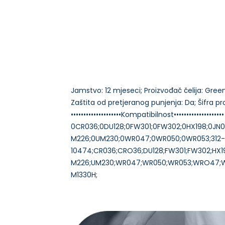
Jamstvo: 12 mjeseci; Proizvođač čelija: Green C
Zaštita od pretjeranog punjenja: Da; Šifra 
••••••••••••••••••••Kompatibilnost••••••••••••••••••••
0CR036;0DU128;0FW301;0FW302;0HX198;0JN0
M226;0UM230;0WR047;0WR050;0WR053;312-05
10474;CR036;CRO36;DU128;FW301;FW302;HX19
M226;UM230;WR047;WR050;WR053;WRO47;WRO50;W