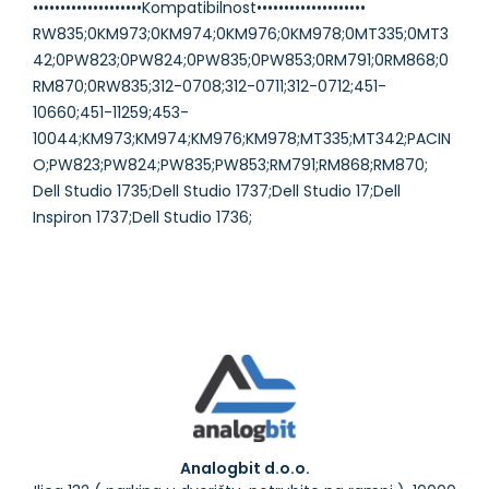
••••••••••••••••••••Kompatibilnost••••••••••••••••••••
RW835;0KM973;0KM974;0KM976;0KM978;0MT335;0MT3
42;0PW823;0PW824;0PW835;0PW853;0RM791;0RM868;0
RM870;0RW835;312-0708;312-0711;312-0712;451-
10660;451-11259;453-
10044;KM973;KM974;KM976;KM978;MT335;MT342;PACIN
O;PW823;PW824;PW835;PW853;RM791;RM868;RM870;
Dell Studio 1735;Dell Studio 1737;Dell Studio 17;Dell
Analogbit d.o.o.