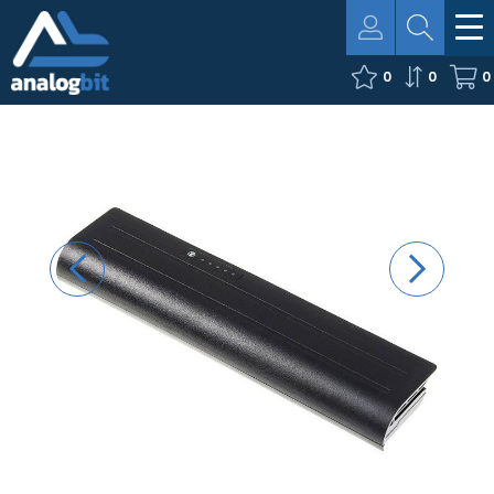
0
0
0