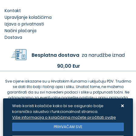
Kontakt
Upravljanje kolačićima
Izjava o privatnosti
Načini plaćanja
Dostava
Besplatna dostava
za narudžbe iznad
90,00 Eur
Sve cijene iskazane su u Hrvatskim Kunama i uključuju PDV. Trudimo
se dati što bolji i točniji opis i sliku. Unatoč tome, ne možemo
garantirati da su svi navedeni podaci i slike u potpunosti točni. Ne
odgovaramo za eventualne pogreške nastale u opisu proizvoda,
greške prilikom štampanja te promjene cijena.
Web koristi kolačiće kako bi se osiguralo bolje
korisničko iskustvo i funkcionalnost stranica.
Više informacija o kolačićima možete pročitati ovdje
PRIHVAĆAM SVE