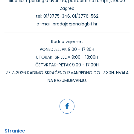
Ilica 132 ( parking u dvorištu, potrubite na rampi ), 10000
Zagreb
tel: 01/3775-346, 01/3776-562
e-mail: prodaja@analogbit.hr
Radno vrijeme :
PONEDJELJAK 9:00 - 17:30H
UTORAK-SRIJEDA 9:00 - 18:00H
ČETVRTAK-PETAK 9.00 - 17.00H
27.7..2026 RADIMO SKRAĆENO IZVANREDNO DO 17.30H. HVALA
NA RAZUMIJEVANJU.
Stranice