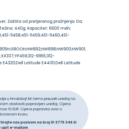
ilver; Zaštita od pretjeranog pražnjenja: Da;
 Težina: 440g; Kapacitet: 6600 mAh;
38;451-11458;451-11459;451-11460;451-
H;G805H;G8OOH;HW892;HW898;HW900;HW901;
XX337;YP459;312-9955;312-
e E4320;Dell Latitude E4400;Dell Latitude
gdje u Hrvatskoj! Mi ćemo preuzeti uređaj na
 Vam dostaviti popravljeni uređaj. Cijena
iznosi 10 EUR. Cijena popravka ovisi o
ticiranom kvaru.
ktirajte nas pozivom na broj
01 3775 346
ili
e upit
e-mailom