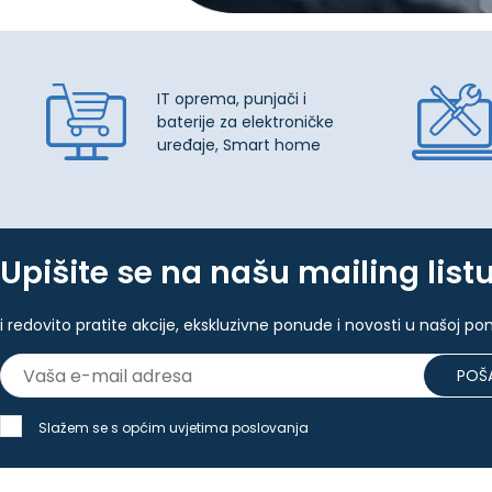
IT oprema, punjači i
baterije za elektroničke
uređaje, Smart home
Upišite se na našu mailing list
i redovito pratite akcije, ekskluzivne ponude i novosti u našoj po
POŠA
Slažem se s općim uvjetima poslovanja