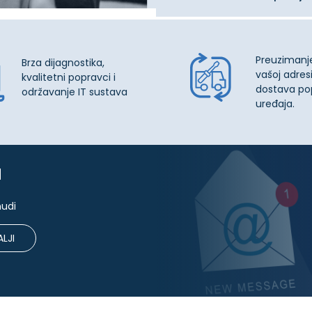
Preuzimanj
Brza dijagnostika,
vašoj adresi
kvalitetni popravci i
dostava po
održavanje IT sustava
uređaja.
u
nudi
LJI