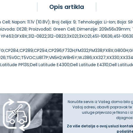
Opis artikla
ell; Napon: 11.1V (10.8V); Broj čelija: 9; Tehnologija: Li-Ion; Boja: S
proizvoda: DE28; Proizvođač: Green Cell; Dimenzije: 209x56x39mm;
•••••••• YP463;0FX8X;312-0822;312-0823;3X021;3XO21;451-10636;451-106
7FG;CP284;CP289;CP294;CP296;F732H;FM332;FM338;FX8X;G800
26;T5V0C;T5VOC;U817P;VN5H2;W8H5Y;WJ386;XX327;XX330;XX334;
itude PP13S;Dell Latitude E4300;Dell Latitude E4310;Dell Latitud
Naručite servis iz Vašeg doma bilo 
Vašoj adresi, obaviti popravak te
usluge prijevoza je fiksna i 
dijagnos
Za više detalja o ovoj usluzi konta
pošaljit