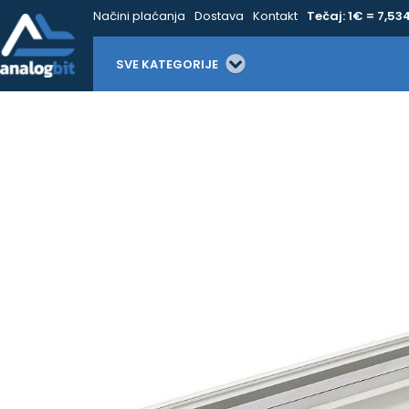
Načini plaćanja
Dostava
Kontakt
Tečaj: 1€ = 7,53
SVE KATEGORIJE