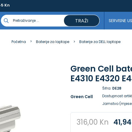
45 Kn
TRAŽI
SERVISNE U
Početna
Baterije za laptope
Baterije za DELL laptope
Green Cell bate
E4310 E4320 E4
Šifra:
DE28
Dostupnost artik
Green Cell
Jamstvo (mjese
316,00 Kn
41,94