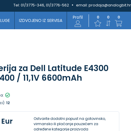
Tel:
01/3775-346, 01/3776-562
email:
prodaja@analogbit.hr
Profil
0
0
0
SLUGE
IZDVOJENO IZ SERVISA
rija za Dell Latitude E4300
400 / 11,1V 6600mAh
la:
ci):
12
Ostvarite dodatni popust na gotovinsko,
 Eur
virmansko ili plaćanje pouzećem za
određene kategorije proizvoda