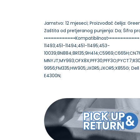
Jamstvo: 12 mjeseci; Proizvođač čelija: Green C
Zaštita od pretjeranog punjenja: Da; Šifra 
••••••••••••••••••••Kompatibilnost••••••••••••
11493;451-11494;451-11495;453-
10039;8N884;8R135;9H414;C5969;C665H;CN
MNYJT;MY993;OFX8X;PFF30;PFF3O;PYCT7;R30
9956;FM335;HW905;JX0R5;JXOR5;X855G; Dell Lat