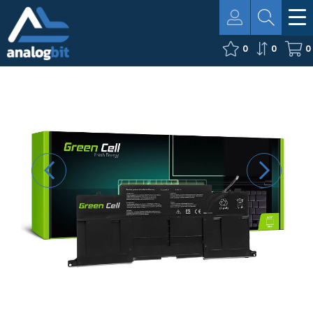
0
0
0