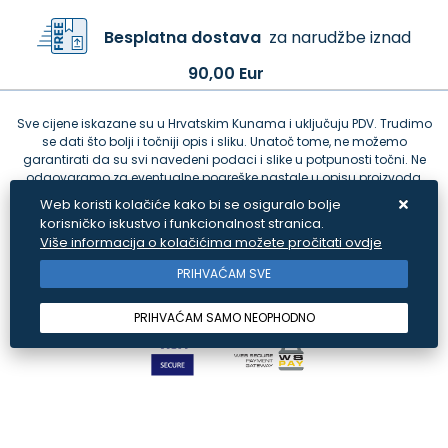
Besplatna dostava
za narudžbe iznad
90,00 Eur
Sve cijene iskazane su u Hrvatskim Kunama i uključuju PDV. Trudimo
se dati što bolji i točniji opis i sliku. Unatoč tome, ne možemo
garantirati da su svi navedeni podaci i slike u potpunosti točni. Ne
odgovaramo za eventualne pogreške nastale u opisu proizvoda,
greške prilikom štampanja te promjene cijena.
Web koristi kolačiće kako bi se osiguralo bolje
korisničko iskustvo i funkcionalnost stranica.
Više informacija o kolačićima možete pročitati ovdje
PRIHVAĆAM SVE
PRIHVAĆAM SAMO NEOPHODNO