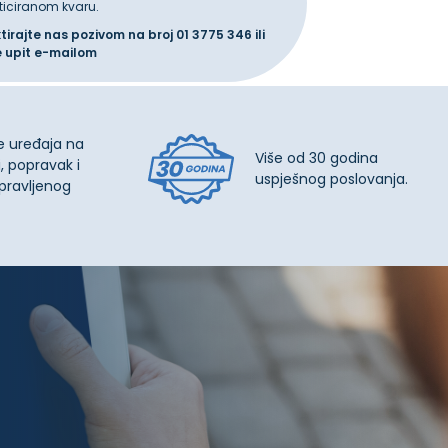
ticiranom kvaru.
ktirajte nas pozivom na broj
01 3775 346
ili
e upit
e-mailom
e uređaja na
Više od 30 godina
, popravak i
uspješnog poslovanja.
pravljenog