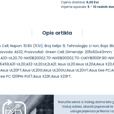
Cijena dostave:
6,00 Eur
Vrijeme isporuke:
5 - 10 radnih da
Opis artikla
ell; Napon: 10.8V (11.1V); Broj čelija: 9; Tehnologija: Li-Ion; Boja: 
proizvoda: AS32; Proizvođač: Green Cell; Dimenzije: 205x50x40mm;
•••••••••• A33-UL20;70-NX61B2000Z;70-NX61B3000Z;70-OA1Y1B1100P;90-
;A31-UL20;A32-UL20;UL2LA21; Asus UL20;Asus UL20A;Asus X23;As
F;Asus UL20FT;Asus UL20G;Asus UL20GU;Asus UL20VT;Asus Eee PC;
Naručite servis iz Vašeg doma bilo 
Vašoj adresi, obaviti popravak te
usluge prijevoza je fiksna i 