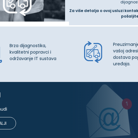
dijagnos
Za više detalja o ovoj usluzi konta
pošaljit
Preuzimanj
Brza dijagnostika,
vašoj adresi
kvalitetni popravci i
dostava po
održavanje IT sustava
uređaja.
u
nudi
LJI