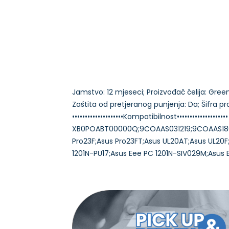
Jamstvo: 12 mjeseci; Proizvođač čelija: Green C
Zaštita od pretjeranog punjenja: Da; Šifra 
••••••••••••••••••••Kompatibilnost••••••••••
XB0POABT00000Q;9COAAS031219;9COAAS186459
Pro23F;Asus Pro23FT;Asus UL20AT;Asus UL20