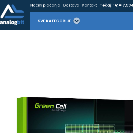
Načini plaćanja
Dostava
Kontakt
Tečaj: 1€ = 7,53
SVE KATEGORIJE