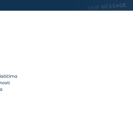
olačićima
tnosti
ja