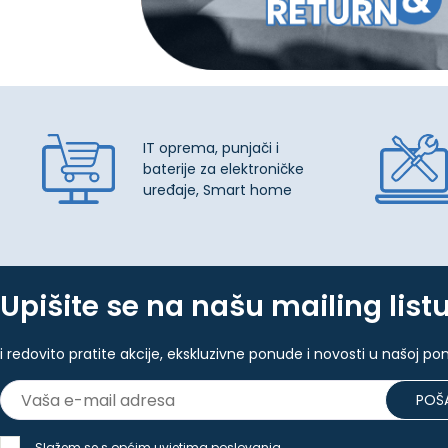
IT oprema, punjači i
baterije za elektroničke
uređaje, Smart home
Upišite se na našu mailing list
i redovito pratite akcije, ekskluzivne ponude i novosti u našoj po
POŠA
Slažem se s općim uvjetima poslovanja