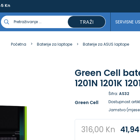
45 Kn
TRAŽI
SERVISNE U
Početna
Baterije za laptope
Baterije za ASUS laptope
Green Cell bat
1201N 1201K 12
Šifra:
AS32
Dostupnost artik
Green Cell
Jamstvo (mjese
316,00 Kn
41,94