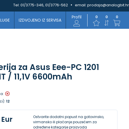
Tel:
01/3775-346, 01/3776-562
email:
prodaja@analogbit.hr
Profil
0
0
0
SLUGE
IZDVOJENO IZ SERVISA
erija za Asus Eee-PC 1201
01T / 11,1V 6600mAh
la:
ci):
12
Ostvarite dodatni popust na gotovinsko,
 Eur
virmansko ili plaćanje pouzećem za
određene kategorije proizvoda