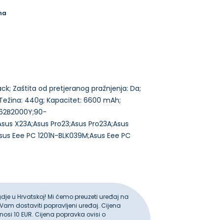
na
Black; Zaštita od pretjeranog pražnjenja: Da;
 Težina: 440g; Kapacitet: 6600 mAh;
NX62B2000Y;90-
us X23A;Asus Pro23;Asus Pro23A;Asus
Asus Eee PC 1201N-BLK039M;Asus Eee PC
gdje u Hrvatskoj! Mi ćemo preuzeti uređaj na
 Vam dostaviti popravljeni uređaj. Cijena
iznosi 10 EUR. Cijena popravka ovisi o