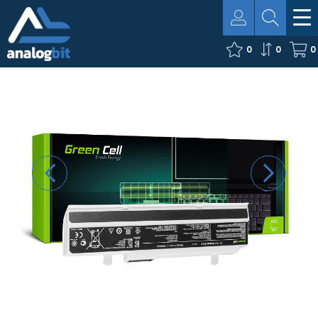
0
0
0