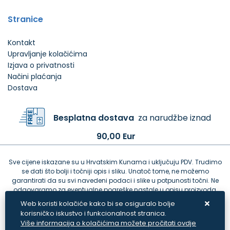
Stranice
Kontakt
Upravljanje kolačićima
Izjava o privatnosti
Načini plaćanja
Dostava
Besplatna dostava
za narudžbe iznad
90,00 Eur
Sve cijene iskazane su u Hrvatskim Kunama i uključuju PDV. Trudimo
se dati što bolji i točniji opis i sliku. Unatoč tome, ne možemo
garantirati da su svi navedeni podaci i slike u potpunosti točni. Ne
odgovaramo za eventualne pogreške nastale u opisu proizvoda,
greške prilikom štampanja te promjene cijena.
Web koristi kolačiće kako bi se osiguralo bolje
korisničko iskustvo i funkcionalnost stranica.
Više informacija o kolačićima možete pročitati ovdje