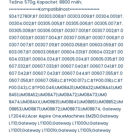
Težina: 570g; Kapacitet: 8800 mAh;
••••••••••••••••••••Kompatibilnost••••••••••••••••••••
934T2780F;BT.00303.008;BT.00303.009;BT.00304.001;BT.
00304.002;BT.00305.005;BT.00305.006;BT.00305.007;BT.
00305.008;BT.00306.001;BT.00307.001;BT.00307.002;BT.0
0307.003;BT.00307.004;BT.00307.005;BT.00307.006;BT.0
0307.007;BT.00307.011;BT.00603.058;BT.00603.059;BT.00
603.067;BT.00603.068;BT.00604.031;BT.00604.032;BT.00
604.033;BT.00604.034;BT.00605.034;BT.00605.035;BT.00
607.032;BT.00607.033;BT.00607.040;BT.00607.041;BT.00
607.042;BT.00607.043;BT.00607.044;BT.00607.055;BT.0
0607.056;BT.00607.058;LC.BTP00.017;LC.BTP00.018;LC.BT
P00.043;LC.BTP00.046;UM08A31;UM08A32;UM08A41;UM0
8A51;UM08A52;UM08A71;UM08A72;UM08A73;UM0
8A74;UM08AXX;UM08B31;UM08B41;UM08B51;UM08B52;UM
08B53;UM08B71;UM08B72;UM08B73;UM08B74; Gateway
LT2044U;Acer Aspire One;eMachines EM250;Gateway
LT10;Gateway LT1000;Gateway LT1000U;Gateway
LT1001;Gateway LT1001G;Gateway LT1001i;Gateway