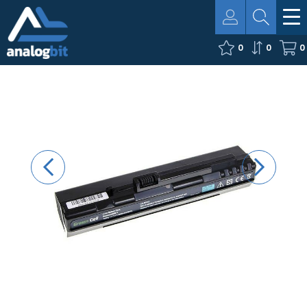
0
0
0