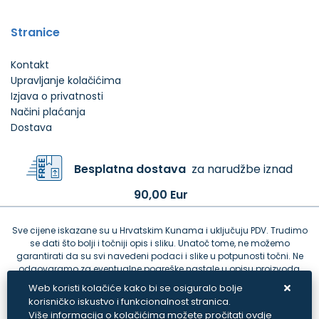
Stranice
Kontakt
Upravljanje kolačićima
Izjava o privatnosti
Načini plaćanja
Dostava
Besplatna dostava
za narudžbe iznad
90,00 Eur
Sve cijene iskazane su u Hrvatskim Kunama i uključuju PDV. Trudimo
se dati što bolji i točniji opis i sliku. Unatoč tome, ne možemo
garantirati da su svi navedeni podaci i slike u potpunosti točni. Ne
odgovaramo za eventualne pogreške nastale u opisu proizvoda,
greške prilikom štampanja te promjene cijena.
Web koristi kolačiće kako bi se osiguralo bolje
korisničko iskustvo i funkcionalnost stranica.
Više informacija o kolačićima možete pročitati ovdje