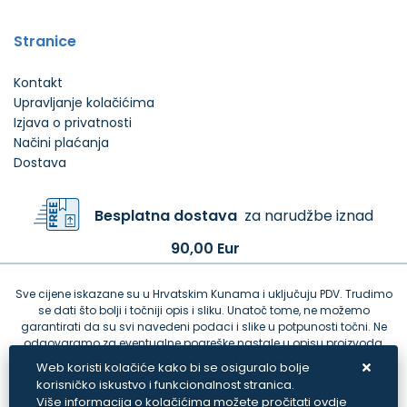
Stranice
Kontakt
Upravljanje kolačićima
Izjava o privatnosti
Načini plaćanja
Dostava
Besplatna dostava
za narudžbe iznad
90,00 Eur
Sve cijene iskazane su u Hrvatskim Kunama i uključuju PDV. Trudimo
se dati što bolji i točniji opis i sliku. Unatoč tome, ne možemo
garantirati da su svi navedeni podaci i slike u potpunosti točni. Ne
odgovaramo za eventualne pogreške nastale u opisu proizvoda,
greške prilikom štampanja te promjene cijena.
Web koristi kolačiće kako bi se osiguralo bolje
korisničko iskustvo i funkcionalnost stranica.
Više informacija o kolačićima možete pročitati ovdje