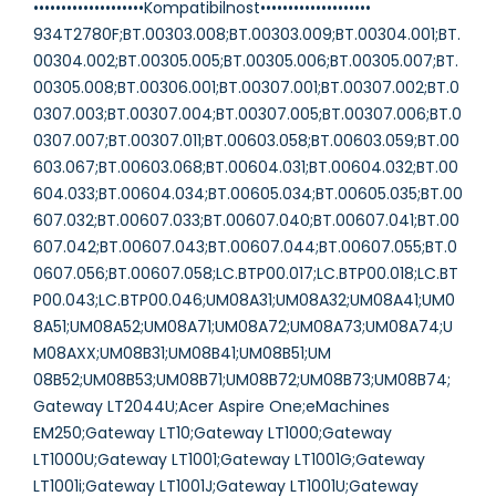
••••••••••••••••••••Kompatibilnost••••••••••••••••••••
934T2780F;BT.00303.008;BT.00303.009;BT.00304.001;BT.
00304.002;BT.00305.005;BT.00305.006;BT.00305.007;BT.
00305.008;BT.00306.001;BT.00307.001;BT.00307.002;BT.0
0307.003;BT.00307.004;BT.00307.005;BT.00307.006;BT.0
0307.007;BT.00307.011;BT.00603.058;BT.00603.059;BT.00
603.067;BT.00603.068;BT.00604.031;BT.00604.032;BT.00
604.033;BT.00604.034;BT.00605.034;BT.00605.035;BT.00
607.032;BT.00607.033;BT.00607.040;BT.00607.041;BT.00
607.042;BT.00607.043;BT.00607.044;BT.00607.055;BT.0
0607.056;BT.00607.058;LC.BTP00.017;LC.BTP00.018;LC.BT
P00.043;LC.BTP00.046;UM08A31;UM08A32;UM08A41;UM0
8A51;UM08A52;UM08A71;UM08A72;UM08A73;UM08A74;U
M08AXX;UM08B31;UM08B41;UM08B51;UM
08B52;UM08B53;UM08B71;UM08B72;UM08B73;UM08B74;
Gateway LT2044U;Acer Aspire One;eMachines
EM250;Gateway LT10;Gateway LT1000;Gateway
LT1000U;Gateway LT1001;Gateway LT1001G;Gateway
LT1001i;Gateway LT1001J;Gateway LT1001U;Gateway