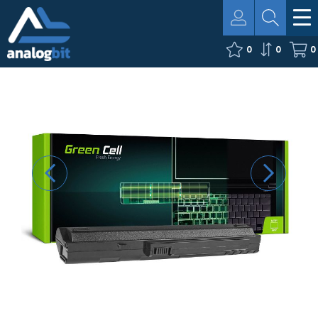
0
0
0