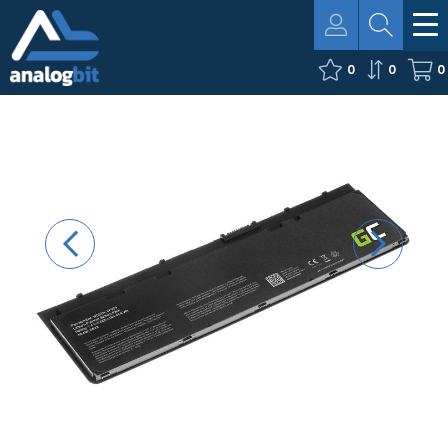
0
0
0