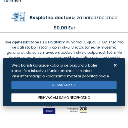
Dostava
Besplatna dostava
za narudžbe iznad
90,00 Eur
Sve cijene iskazane su u Hrvatskim Kunama i uključuju PDV. Trudimo
se dati što bolji i točniji opis i sliku. Unatoč tome, ne možemo
garantirati da su svi navedeni podaci i slike u potpunosti točni. Ne
odgovaramo za eventualne pogreške nastale u opisu proizvoda,
greške prilikom štampanja te promjene cijena.
Web koristi kolačiće kako bi se osiguralo bolje
korisničko iskustvo i funkcionalnost stranica.
Više informacija o kolačićima možete pročitati ovdje
PRIHVAĆAM SVE
PRIHVAĆAM SAMO NEOPHODNO