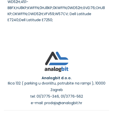
WD52H;451-
BBFX;HJ8KP;KWFFN;0HJ8KP;0KWFFN;0WD52H;GVD76;OHJ8
KP;OKWFFN;OWD52H;VFV59;W57CV; Dell Latitude
Analogbit d.o.o.
Ilica 132 ( parking u dvorištu, potrubite na rampi ), 10000
Zagreb
tel: 01/3775-346, 01/3776-562
e-mail: prodaja@analogbit.hr