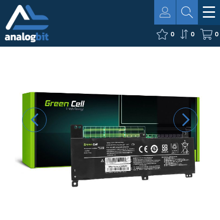
0
0
0