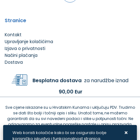
Stranice
Kontakt
Upravljanje kolačićima
Izjava o privatnosti
Načini plaćanja
Dostava
Besplatna dostava
za narudžbe iznad
90,00 Eur
Sve cijene iskazane su u Hrvatskim Kunama i uključuju PDV. Trudimo
se dati što bolji i točniji opis i sliku. Unatoč tome, ne možemo
garantirati da su svi navedeni podaci i slike u potpunosti točni. Ne
odgovaramo za eventualne pogreške nastale u opisu proizvoda,
greške prilikom štampanja te promjene cijena.
Web koristi kolačiće kako bi se osiguralo bolje
korisničko iskustvo i funkcionalnost stranica.