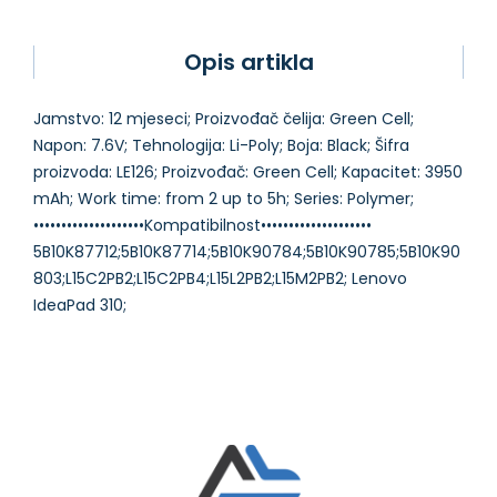
Opis artikla
Jamstvo: 12 mjeseci; Proizvođač čelija: Green Cell;
Napon: 7.6V; Tehnologija: Li-Poly; Boja: Black; Šifra
proizvoda: LE126; Proizvođač: Green Cell; Kapacitet: 3950
mAh; Work time: from 2 up to 5h; Series: Polymer;
••••••••••••••••••••Kompatibilnost••••••••••••••••••••
5B10K87712;5B10K87714;5B10K90784;5B10K90785;5B10K90
803;L15C2PB2;L15C2PB4;L15L2PB2;L15M2PB2; Lenovo