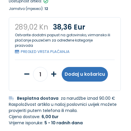
Dostupnost artikla:
Jamstvo (mjeseci):
12
289,02 Kn
38,36 Eur
Ostvarite dodatni popust na gotovinsko, virmansko ili
plaćanje pouzećem za određene kategorije
proizvoda
PREGLED VRSTA PLAĆANJA
Dodaj u košaricu
Besplatna dostava
za narudžbe iznad 90.00 €
Raspoloživost artikla u našoj poslovnici uvijek možete
provjeriti putem telefona ili maila.
Cijena dostave:
6,00 Eur
Vrijeme isporuke:
5 - 10 radnih dana