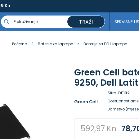
45 Kn
TRAŽI
SERVISNE U
Početna
Baterije za laptope
Baterije za DELL laptope
Green Cell bate
9250, Dell Lati
Šifra:
DE132
Dostupnost artik
Green Cell
Jamstvo (mjese
592,97 Kn
78,7