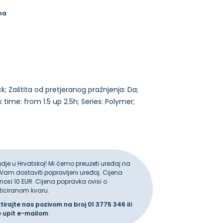
na
ack; Zaštita od pretjeranog pražnjenja: Da;
time: from 1.5 up 2.5h; Series: Polymer;
gdje u Hrvatskoj! Mi ćemo preuzeti uređaj na
 Vam dostaviti popravljeni uređaj. Cijena
iznosi 10 EUR. Cijena popravka ovisi o
ticiranom kvaru.
ktirajte nas pozivom na broj
01 3775 346
ili
e upit
e-mailom