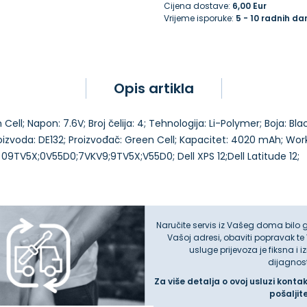
Cijena dostave:
6,00 Eur
Vrijeme isporuke:
5 - 10 radnih da
Opis artikla
Cell; Napon: 7.6V; Broj čelija: 4; Tehnologija: Li-Polymer; Boja: Bl
oizvoda: DE132; Proizvođač: Green Cell; Kapacitet: 4020 mAh; Work 
Naručite servis iz Vašeg doma bilo 
Vašoj adresi, obaviti popravak te
usluge prijevoza je fiksna i 
dijagnos
Za više detalja o ovoj usluzi konta
pošaljit