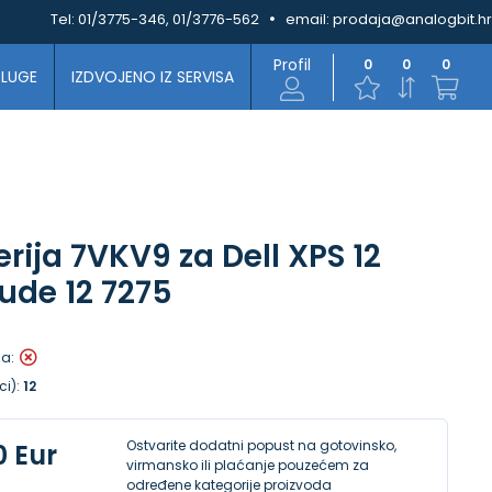
Tel:
01/3775-346, 01/3776-562
email:
prodaja@analogbit.hr
Profil
0
0
0
SLUGE
IZDVOJENO IZ SERVISA
rija 7VKV9 za Dell XPS 12
tude 12 7275
la:
ci):
12
Ostvarite dodatni popust na gotovinsko,
0 Eur
virmansko ili plaćanje pouzećem za
određene kategorije proizvoda