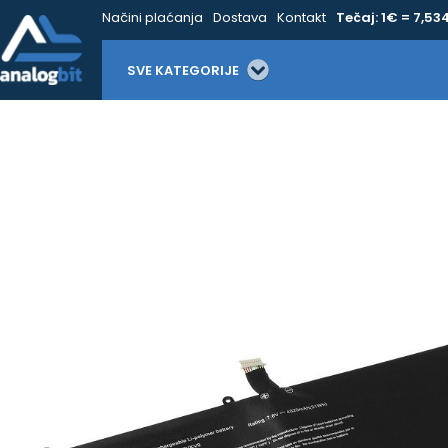
Načini plaćanja
Dostava
Kontakt
Tečaj: 1€ = 7,53
SVE KATEGORIJE