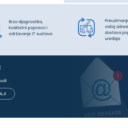
Preuzimanj
Brza dijagnostika,
vašoj adresi
kvalitetni popravci i
dostava po
održavanje IT sustava
uređaja.
u
nudi
LJI