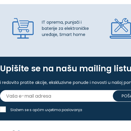
IT oprema, punjači i
baterije za elektroničke
uređaje, Smart home
Upišite se na našu mailing list
i redovito pratite akcije, ekskluzivne ponude i novosti u našoj po
POŠA
Slažem se s općim uvjetima poslovanja