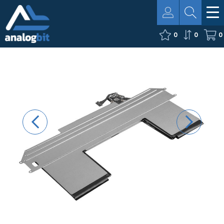
0
0
0