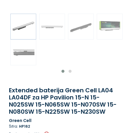
Extended baterija Green Cell LA04
LA04DF za HP Pavilion 15-N 15-
N025SW 15-N065SW 15-N070SW 15-
N080SW 15-N225SW 15-N230SW
Green Cell
Šifra:
HP162