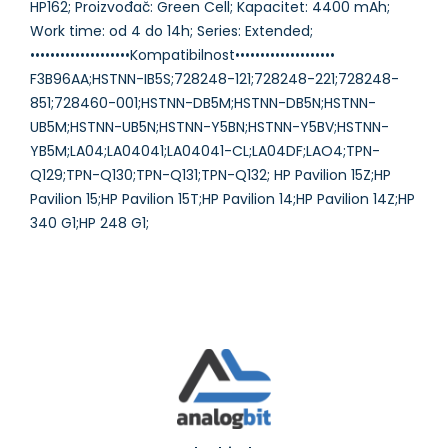
HP162; Proizvođač: Green Cell; Kapacitet: 4400 mAh;
Work time: od 4 do 14h; Series: Extended;
••••••••••••••••••••Kompatibilnost••••••••••••••••••••
F3B96AA;HSTNN-IB5S;728248-121;728248-221;728248-
851;728460-001;HSTNN-DB5M;HSTNN-DB5N;HSTNN-
UB5M;HSTNN-UB5N;HSTNN-Y5BN;HSTNN-Y5BV;HSTNN-
YB5M;LA04;LA04041;LA04041-CL;LA04DF;LAO4;TPN-
Q129;TPN-Q130;TPN-Q131;TPN-Q132; HP Pavilion 15Z;HP
Pavilion 15;HP Pavilion 15T;HP Pavilion 14;HP Pavilion 14Z;HP