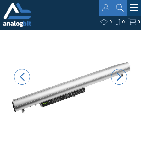
0
0
0