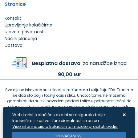
Stranice
Kontakt
Upravljanje kolačićima
Izjava o privatnosti
Načini plaćanja
Dostava
Besplatna dostava
za narudžbe iznad
90,00 Eur
Sve cijene iskazane su u Hrvatskim Kunama i uključuju PDV. Trudimo
se dati što bolji i točniji opis i sliku. Unatoč tome, ne možemo
garantirati da su svi navedeni podaci i slike u potpunosti točni. Ne
odgovaramo za eventualne pogreške nastale u opisu proizvoda,
greške prilikom štampanja te promjene cijena.
Web koristi kolačiće kako bi se osiguralo bolje
korisničko iskustvo i funkcionalnost stranica.
Više informacija o kolačićima možete pročitati ovdje
PRIHVAĆAM SVE