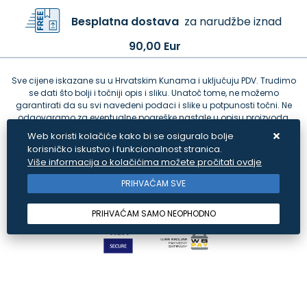
Besplatna dostava
za narudžbe iznad
90,00 Eur
Sve cijene iskazane su u Hrvatskim Kunama i uključuju PDV. Trudimo
se dati što bolji i točniji opis i sliku. Unatoč tome, ne možemo
garantirati da su svi navedeni podaci i slike u potpunosti točni. Ne
odgovaramo za eventualne pogreške nastale u opisu proizvoda,
greške prilikom štampanja te promjene cijena.
Web koristi kolačiće kako bi se osiguralo bolje
korisničko iskustvo i funkcionalnost stranica.
Više informacija o kolačićima možete pročitati ovdje
PRIHVAĆAM SVE
PRIHVAĆAM SAMO NEOPHODNO