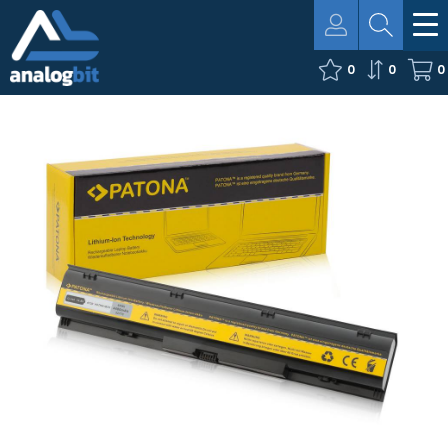
0
0
0