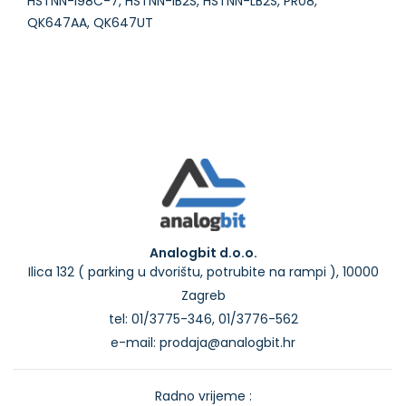
HSTNN-I98C-7, HSTNN-IB2S, HSTNN-LB2S, PR08,
QK647AA, QK647UT
Analogbit d.o.o.
Ilica 132 ( parking u dvorištu, potrubite na rampi ), 10000
Zagreb
tel: 01/3775-346, 01/3776-562
e-mail: prodaja@analogbit.hr
Radno vrijeme :