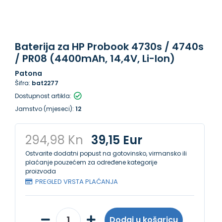
Baterija za HP Probook 4730s / 4740s
/ PR08 (4400mAh, 14,4V, Li-Ion)
Patona
Šifra:
bat2277
Dostupnost artikla:
Jamstvo (mjeseci):
12
294,98 Kn
39,15 Eur
Ostvarite dodatni popust na gotovinsko, virmansko ili
plaćanje pouzećem za određene kategorije
proizvoda
PREGLED VRSTA PLAĆANJA
Dodaj u košaricu