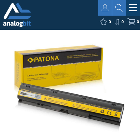
0
0
0