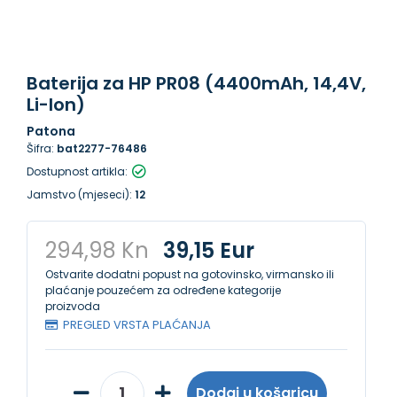
Baterija za HP PR08 (4400mAh, 14,4V,
Li-Ion)
Patona
Šifra:
bat2277-76486
Dostupnost artikla:
Jamstvo (mjeseci):
12
294,98 Kn
39,15 Eur
Ostvarite dodatni popust na gotovinsko, virmansko ili
plaćanje pouzećem za određene kategorije
proizvoda
PREGLED VRSTA PLAĆANJA
Dodaj u košaricu