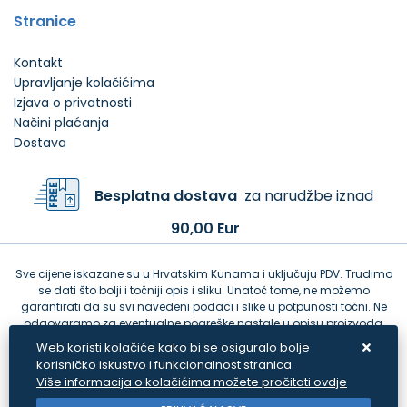
Stranice
Kontakt
Upravljanje kolačićima
Izjava o privatnosti
Načini plaćanja
Dostava
Besplatna dostava
za narudžbe iznad
90,00 Eur
Sve cijene iskazane su u Hrvatskim Kunama i uključuju PDV. Trudimo
se dati što bolji i točniji opis i sliku. Unatoč tome, ne možemo
garantirati da su svi navedeni podaci i slike u potpunosti točni. Ne
odgovaramo za eventualne pogreške nastale u opisu proizvoda,
greške prilikom štampanja te promjene cijena.
Web koristi kolačiće kako bi se osiguralo bolje
korisničko iskustvo i funkcionalnost stranica.
Više informacija o kolačićima možete pročitati ovdje