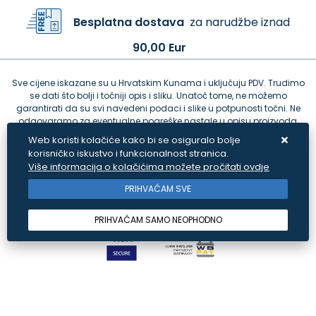
Besplatna dostava
za narudžbe iznad
90,00 Eur
Sve cijene iskazane su u Hrvatskim Kunama i uključuju PDV. Trudimo
se dati što bolji i točniji opis i sliku. Unatoč tome, ne možemo
garantirati da su svi navedeni podaci i slike u potpunosti točni. Ne
odgovaramo za eventualne pogreške nastale u opisu proizvoda,
greške prilikom štampanja te promjene cijena.
Web koristi kolačiće kako bi se osiguralo bolje
korisničko iskustvo i funkcionalnost stranica.
Više informacija o kolačićima možete pročitati ovdje
PRIHVAĆAM SVE
PRIHVAĆAM SAMO NEOPHODNO