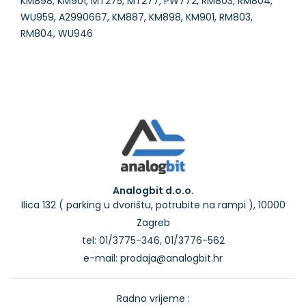
KM898, KM901, MT275, MT277, PW772, RM803, RM804,
WU959, A2990667, KM887, KM898, KM901, RM803,
Analogbit d.o.o.
Ilica 132 ( parking u dvorištu, potrubite na rampi ), 10000
Zagreb
tel: 01/3775-346, 01/3776-562
e-mail: prodaja@analogbit.hr
Radno vrijeme :