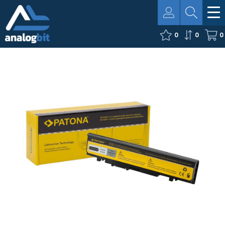
0
0
0