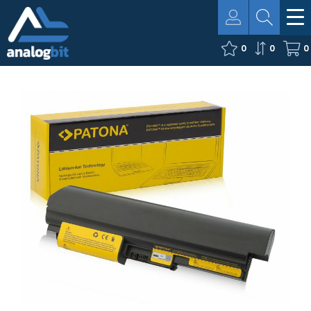
0
0
0