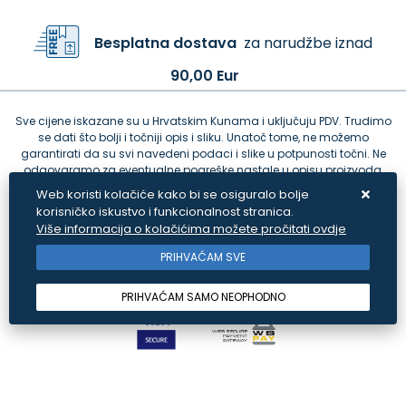
Besplatna dostava
za narudžbe iznad
90,00 Eur
Sve cijene iskazane su u Hrvatskim Kunama i uključuju PDV. Trudimo
se dati što bolji i točniji opis i sliku. Unatoč tome, ne možemo
garantirati da su svi navedeni podaci i slike u potpunosti točni. Ne
odgovaramo za eventualne pogreške nastale u opisu proizvoda,
greške prilikom štampanja te promjene cijena.
Web koristi kolačiće kako bi se osiguralo bolje
korisničko iskustvo i funkcionalnost stranica.
Više informacija o kolačićima možete pročitati ovdje
PRIHVAĆAM SVE
PRIHVAĆAM SAMO NEOPHODNO