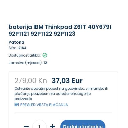
baterija IBM Thinkpad Z61T 40Y6791
92P1121 92P1122 92P1123
Patona
Šifra:
2164
Dostupnost artikla:
Jamstvo (mjeseci):
12
279,00 Kn
37,03 Eur
Ostvarite dodatni popust na gotovinsko, virmansko ili
plaćanje pouzećem za određene kategorije
proizvoda
PREGLED VRSTA PLAĆANJA
Dodaj u košaricu