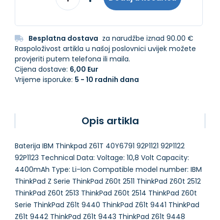
Besplatna dostava
za narudžbe iznad 90.00 €
Raspoloživost artikla u našoj poslovnici uvijek možete
provjeriti putem telefona ili maila.
Cijena dostave:
6,00 Eur
Vrijeme isporuke:
5 - 10 radnih dana
Opis artikla
Baterija IBM Thinkpad Z61T 40Y6791 92P1121 92P1122
92P1123 Technical Data: Voltage: 10,8 Volt Capacity:
4400mAh Type: Li-Ion Compatible model number: IBM
ThinkPad Z Serie ThinkPad Z60t 2511 ThinkPad Z60t 2512
ThinkPad Z60t 2513 ThinkPad Z60t 2514 ThinkPad Z60t
Serie ThinkPad Z61t 9440 ThinkPad Z61t 9441 ThinkPad
Z61t 9442 ThinkPad Z61t 9443 ThinkPad Z61t 9448