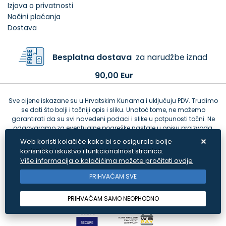
Izjava o privatnosti
Načini plaćanja
Dostava
Besplatna dostava
za narudžbe iznad
90,00 Eur
Sve cijene iskazane su u Hrvatskim Kunama i uključuju PDV. Trudimo
se dati što bolji i točniji opis i sliku. Unatoč tome, ne možemo
garantirati da su svi navedeni podaci i slike u potpunosti točni. Ne
odgovaramo za eventualne pogreške nastale u opisu proizvoda,
greške prilikom štampanja te promjene cijena.
Web koristi kolačiće kako bi se osiguralo bolje
korisničko iskustvo i funkcionalnost stranica.
Više informacija o kolačićima možete pročitati ovdje
PRIHVAĆAM SVE
PRIHVAĆAM SAMO NEOPHODNO