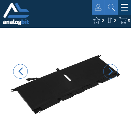
0
0
0