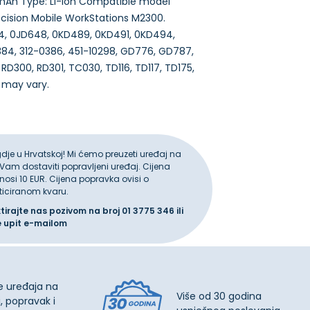
00mAh Type: Li-Ion Compatible model
Precision Mobile WorkStations M2300.
4, 0JD648, 0KD489, 0KD491, 0KD494,
384, 312-0386, 451-10298, GD776, GD787,
D300, RD301, TC030, TD116, TD117, TD175,
gdje u Hrvatskoj! Mi ćemo preuzeti uređaj na
 Vam dostaviti popravljeni uređaj. Cijena
iznosi 10 EUR. Cijena popravka ovisi o
ticiranom kvaru.
ktirajte nas pozivom na broj
01 3775 346
ili
e upit
e-mailom
e uređaja na
Više od 30 godina
, popravak i