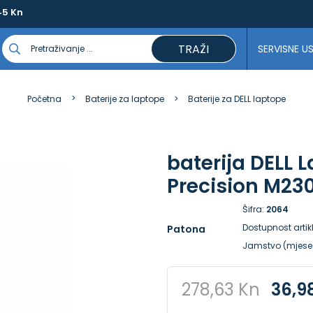
45 Kn
TRAŽI
SERVISNE U
Početna
Baterije za laptope
Baterije za DELL laptope
baterija DELL 
Precision M23
Šifra:
2064
Dostupnost artik
Patona
Jamstvo (mjese
278,63 Kn
36,9