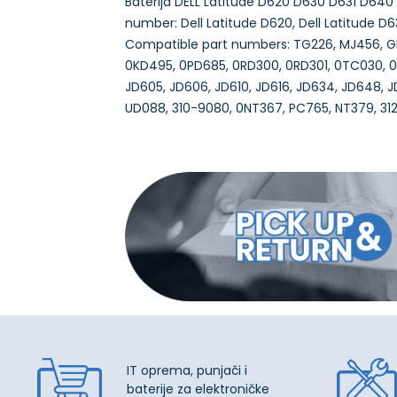
Baterija DELL Latitude D620 D630 D631 D640
number: Dell Latitude D620, Dell Latitude D63
Compatible part numbers: TG226, MJ456, G
0KD495, 0PD685, 0RD300, 0RD301, 0TC030, 0T
JD605, JD606, JD610, JD616, JD634, JD648, J
IT oprema, punjači i
baterije za elektroničke