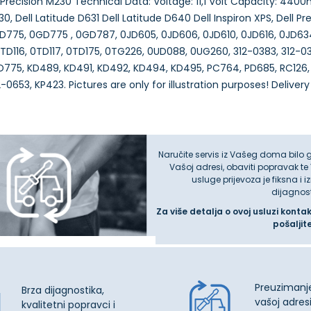
 Precision M230 Technical Data: Voltage: 11,1 Volt Capacity: 44
0, Dell Latitude D631 Dell Latitude D640 Dell Inspiron XPS, Dell 
D775, 0GD775 , 0GD787, 0JD605, 0JD606, 0JD610, 0JD616, 0JD63
D116, 0TD117, 0TD175, 0TG226, 0UD088, 0UG260, 312-0383, 312-0
D775, KD489, KD491, KD492, KD494, KD495, PC764, PD685, RC126, R
Naručite servis iz Vašeg doma bilo 
Vašoj adresi, obaviti popravak te
usluge prijevoza je fiksna i 
dijagnos
Za više detalja o ovoj usluzi konta
pošaljit
Preuzimanj
Brza dijagnostika,
vašoj adresi
kvalitetni popravci i