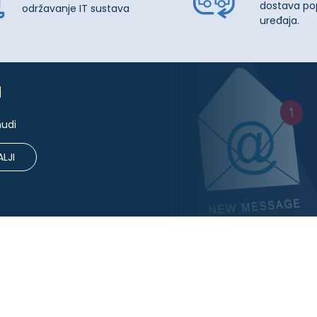
dostava po
održavanje IT sustava
uređaja.
u
nudi
LJI