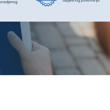
uspješnog poslovanja.
pravljenog