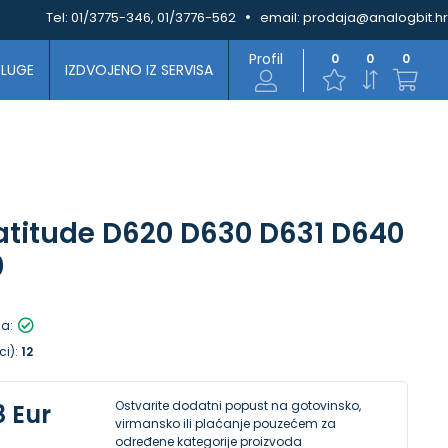
Tel:
01/3775-346, 01/3776-562
email:
prodaja@analogbit.hr
Profil
0
0
0
SLUGE
IZDVOJENO IZ SERVISA
Latitude D620 D630 D631 D640
0
la:
ci):
12
Ostvarite dodatni popust na gotovinsko,
8 Eur
virmansko ili plaćanje pouzećem za
određene kategorije proizvoda