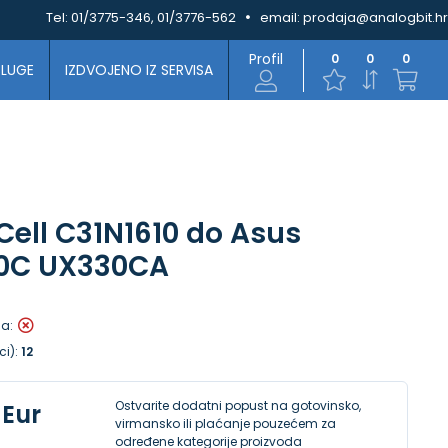
Tel:
01/3775-346, 01/3776-562
email:
prodaja@analogbit.hr
Profil
0
0
0
SLUGE
IZDVOJENO IZ SERVISA
Cell C31N1610 do Asus
0C UX330CA
la:
ci):
12
Ostvarite dodatni popust na gotovinsko,
 Eur
virmansko ili plaćanje pouzećem za
određene kategorije proizvoda