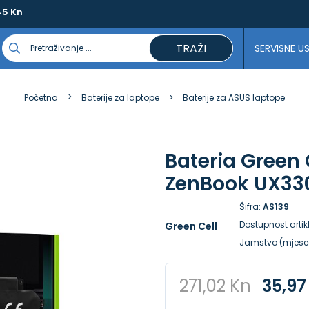
45 Kn
TRAŽI
SERVISNE U
Početna
Baterije za laptope
Baterije za ASUS laptope
Bateria Green 
ZenBook UX33
Šifra:
AS139
Dostupnost artik
Green Cell
Jamstvo (mjese
271,02 Kn
35,97