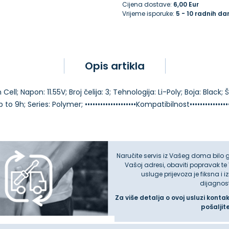
Cijena dostave:
6,00 Eur
Vrijeme isporuke:
5 - 10 radnih da
Opis artikla
ell; Napon: 11.55V; Broj čelija: 3; Tehnologija: Li-Poly; Boja: Black;
Naručite servis iz Vašeg doma bilo 
Vašoj adresi, obaviti popravak te
usluge prijevoza je fiksna i 
dijagnos
Za više detalja o ovoj usluzi konta
pošaljit