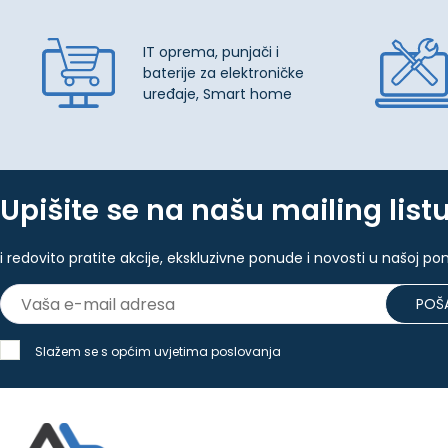
IT oprema, punjači i
baterije za elektroničke
uređaje, Smart home
Upišite se na našu mailing list
i redovito pratite akcije, ekskluzivne ponude i novosti u našoj po
POŠA
Slažem se s općim uvjetima poslovanja