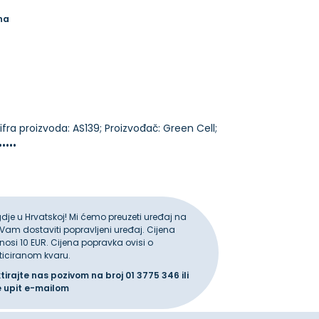
na
 Šifra proizvoda: AS139; Proizvođač: Green Cell;
gdje u Hrvatskoj! Mi ćemo preuzeti uređaj na
 Vam dostaviti popravljeni uređaj. Cijena
iznosi 10 EUR. Cijena popravka ovisi o
ticiranom kvaru.
ktirajte nas pozivom na broj
01 3775 346
ili
e upit
e-mailom