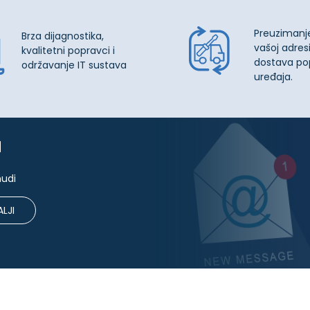
Preuzimanj
Brza dijagnostika,
vašoj adresi
kvalitetni popravci i
dostava po
održavanje IT sustava
uređaja.
u
nudi
LJI