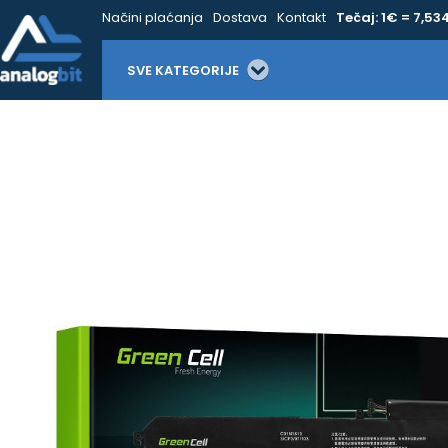
Načini plaćanja
Dostava
Kontakt
Tečaj: 1€ = 7,53
SVE KATEGORIJE